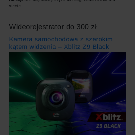
siebie.
Wideorejestrator do 300 zł
Kamera samochodowa z szerokim
kątem widzenia – Xblitz Z9 Black