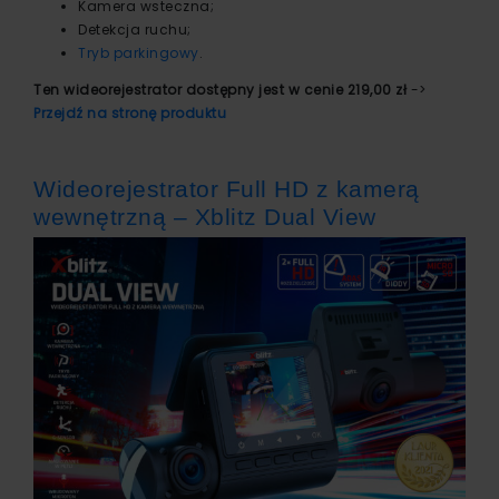
Kamera wsteczna;
Detekcja ruchu;
Tryb parkingowy
.
Ten wideorejestrator dostępny jest w cenie 219,00 zł
->
Przejdź na stronę produktu
Wideorejestrator Full HD z kamerą
wewnętrzną – Xblitz Dual View