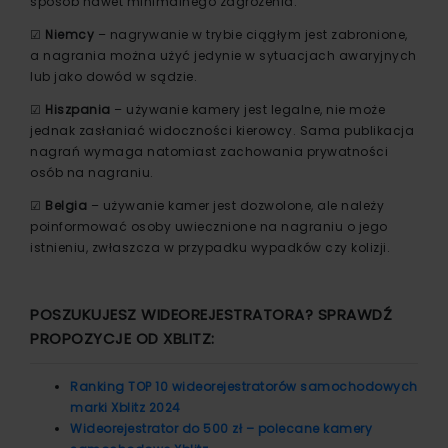
sposób nawet minimalnego zagrożenia.
☑
Niemcy
– nagrywanie w trybie ciągłym jest zabronione,
a nagrania można użyć jedynie w sytuacjach awaryjnych
lub jako dowód w sądzie.
☑
Hiszpania
– używanie kamery jest legalne, nie może
jednak zasłaniać widoczności kierowcy. Sama publikacja
nagrań wymaga natomiast zachowania prywatności
osób na nagraniu.
☑
Belgia
– używanie kamer jest dozwolone, ale należy
poinformować osoby uwiecznione na nagraniu o jego
istnieniu, zwłaszcza w przypadku wypadków czy kolizji.
POSZUKUJESZ WIDEOREJESTRATORA? SPRAWDŹ
PROPOZYCJE OD XBLITZ:
Ranking TOP 10 wideorejestratorów samochodowych
marki Xblitz 2024
Wideorejestrator do 500 zł – polecane kamery