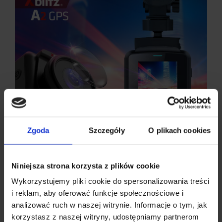
Zgoda
Szczegóły
O plikach cookies
Xblitz A2 GPS
to wideorejestrator, który nie tylko zapisze
nagrania z przejazdu, ale uzupełni je również o lokalizację,
prędkość pojazdu oraz zdarzenia za pojazdem lub z
Niniejsza strona korzysta z plików cookie
wnętrza samochodu. Ponadto cechuje się
kompaktowością i magnetycznym uchwytem.
Wykorzystujemy pliki cookie do spersonalizowania treści
i reklam, aby oferować funkcje społecznościowe i
Najważniejsze funkcje:
analizować ruch w naszej witrynie. Informacje o tym, jak
moduł GPS,
korzystasz z naszej witryny, udostępniamy partnerom
tryb parkingowy,