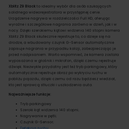
Xblitz Z9 Black
to idealny wybór dla osób szukających
solidnego wideorejestratora w przystępnej cenie.
Urządzenie nagrywa w rozdzielczości Full HD, oferując
wyraźne i szczegółowe nagrania zarówno w dzień, jak i w
nocy. Dzięki szerokiemu kątowi widzenia 140 stopni kamera
Xblitz Z9 Black skutecznie rejestruje to, co dzieje się na
drodze, a wbudowany czujnik G-Sensor automatycznie
zapisuje nagrania w przypadku kolizji, zabezpieczając je
przed nadpisaniem. Warto wspomnieć, że kamera została
wyposażona w głośnik i mikrofon, dzięki czemu rejestruje
dźwięk. Niezwykle przydatny jest też tryb parkingowy, który
automatycznie rejestruje obraz po wykryciu ruchu w
pobliżu pojazdu, dzięki czemu od razu będziesz wiedział,
kto jest sprawcą stłuczki i uszkodzenia auta.
Najważniejsze funkcje:
Tryb parkingowy
Szeroki kąt widzenia 140 stopni;
Nagrywanie w pętli;
Czujnik G-Sensor;
Detekcja ruchu