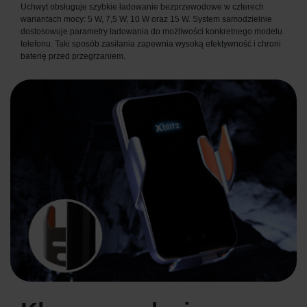
Uchwyt obsługuje szybkie ładowanie bezprzewodowe w czterech
wariantach mocy: 5 W, 7,5 W, 10 W oraz 15 W. System samodzielnie
dostosowuje parametry ładowania do możliwości konkretnego modelu
telefonu. Taki sposób zasilania zapewnia wysoką efektywność i chroni
baterię przed przegrzaniem.