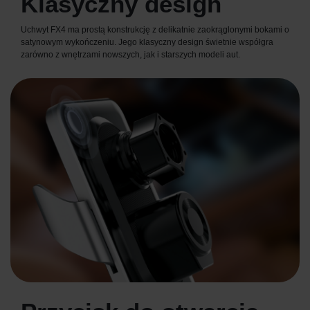
Klasyczny design
Uchwyt FX4 ma prostą konstrukcję z delikatnie zaokrąglonymi bokami o
satynowym wykończeniu. Jego klasyczny design świetnie współgra
zarówno z wnętrzami nowszych, jak i starszych modeli aut.