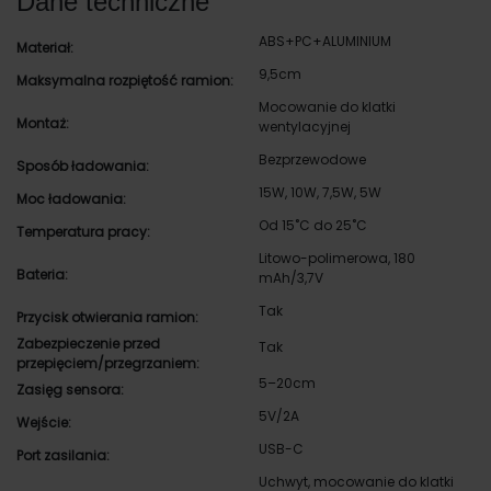
Dane techniczne
ABS+PC+ALUMINIUM
Materiał:
9,5cm
Maksymalna rozpiętość ramion:
Mocowanie do klatki
Montaż:
wentylacyjnej
Bezprzewodowe
Sposób ładowania:
15W, 10W, 7,5W, 5W
Moc ładowania:
Od 15˚C do 25˚C
Temperatura pracy:
Litowo-polimerowa, 180
Bateria:
mAh/3,7V
Tak
Przycisk otwierania ramion:
Zabezpieczenie przed
Tak
przepięciem/przegrzaniem:
5–20cm
Zasięg sensora:
5V/2A
Wejście:
USB-C
Port zasilania:
Uchwyt, mocowanie do klatki