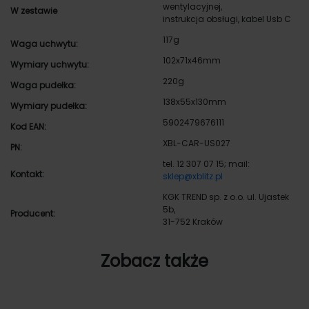
wentylacyjnej,
W zestawie
instrukcja obsługi, kabel Usb C
117g
Waga uchwytu:
102x71x46mm
Wymiary uchwytu:
220g
Waga pudełka:
138x55x130mm
Wymiary pudełka:
5902479676111
Kod EAN:
XBL-CAR-US027
PN:
tel. 12 307 07 15; mail:
Kontakt:
sklep@xblitz.pl
KGK TREND sp. z o.o. ul. Ujastek
5b,
Producent:
31-752 Kraków
Zobacz także