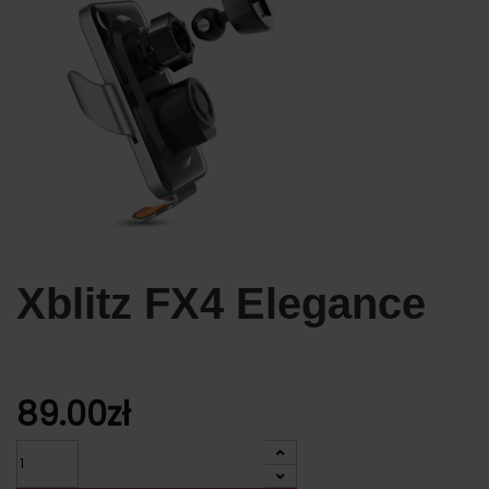
Xblitz FX4 Elegance
89.00
zł
Ilość