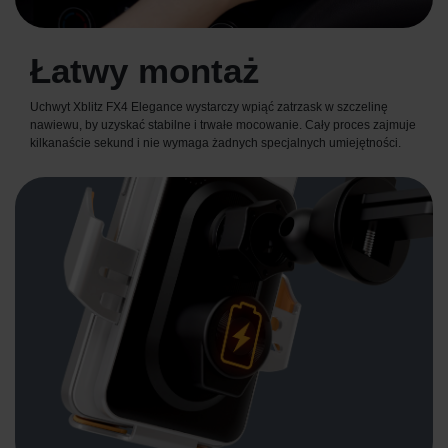
Łatwy montaż
Uchwyt Xblitz FX4 Elegance wystarczy wpiąć zatrzask w szczelinę
nawiewu, by uzyskać stabilne i trwałe mocowanie. Cały proces zajmuje
kilkanaście sekund i nie wymaga żadnych specjalnych umiejętności.