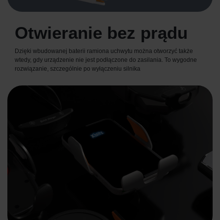
Otwieranie bez prądu
Dzięki wbudowanej baterii ramiona uchwytu można otworzyć także
wtedy, gdy urządzenie nie jest podłączone do zasilania. To wygodne
rozwiązanie, szczególnie po wyłączeniu silnika