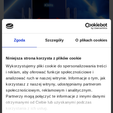
Zgoda
Szczegóły
O plikach cookies
Niniejsza strona korzysta z plików cookie
Wykorzystujemy pliki cookie do spersonalizowania treści
Automatyczny zacisk
i reklam, aby oferować funkcje społecznościowe i
analizować ruch w naszej witrynie. Informacje o tym, jak
Wbudowany sensor wykrywa zbliżający się telefon i
korzystasz z naszej witryny, udostępniamy partnerom
automatycznie otwiera ramiona uchwytu, stabilnie
społecznościowym, reklamowym i analitycznym.
przytrzymując urządzenie. Dzięki temu możesz umieścić
Partnerzy mogą połączyć te informacje z innymi danymi
telefon w uchwycie jedną ręką, bez konieczności odrywania
wzroku od drogi. Mechanizm działa płynnie i nie wymaga
otrzymanymi od Ciebie lub uzyskanymi podczas
dodatkowej konfiguracji.
korzystania z ich usług.