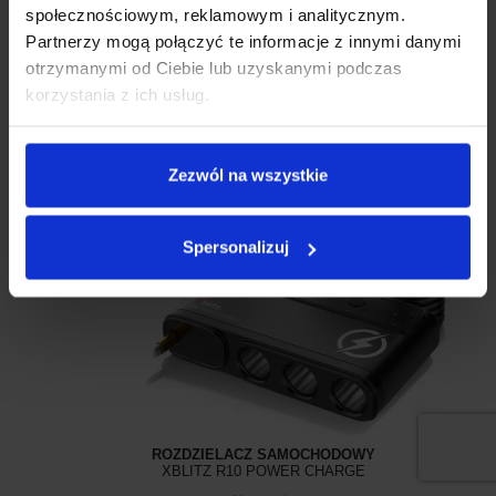
Wyczyść
Filtry
społecznościowym, reklamowym i analitycznym.
Partnerzy mogą połączyć te informacje z innymi danymi
Filtry
otrzymanymi od Ciebie lub uzyskanymi podczas
Showing all 3 results
korzystania z ich usług.
Zezwól na wszystkie
Spersonalizuj
Promocja!
ROZDZIELACZ SAMOCHODOWY
XBLITZ R10 POWER CHARGE