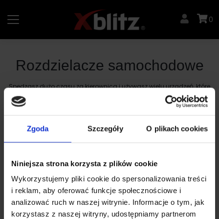
Skip
to
0
content
Rozdzielacze samochodowe
Spędzasz dużo czasu za kierownicą i używasz wielu urządzeń, które
wymagają stałego źródła zasilania? Zamów rozdzielacz
samochodowy do zapalniczki na Xblitz i zyskaj praktyczny dostęp
do wielu gniazd zasilania. Gwarancja satysfakcji, bezpieczeństwa i
estetycznego wyglądu.
Zgoda
Szczegóły
O plikach cookies
Strona główna
/
Akcesoria
/ Rozdzielacze samochodowe
Niniejsza strona korzysta z plików cookie
Wykorzystujemy pliki cookie do spersonalizowania treści
i reklam, aby oferować funkcje społecznościowe i
analizować ruch w naszej witrynie. Informacje o tym, jak
korzystasz z naszej witryny, udostępniamy partnerom