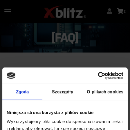
Skip
to
0
content
Najczęściej zadawane pytania
Zgoda
Szczegóły
O plikach cookies
Wybierz kategorię
Niniejsza strona korzysta z plików cookie
Wykorzystujemy pliki cookie do spersonalizowania treści
i reklam, aby oferować funkcje społecznościowe i