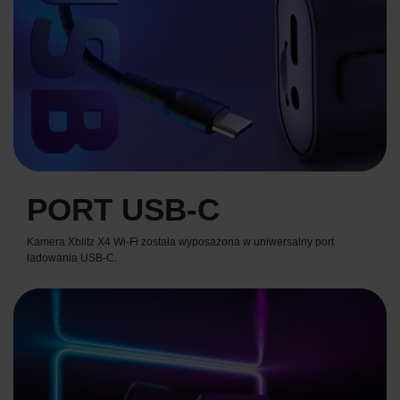
PORT USB-C
Kamera Xblitz X4 Wi-Fi została wyposażona w uniwersalny port
ładowania USB-C.