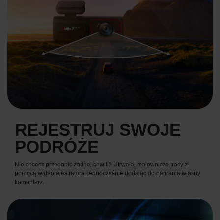
REJESTRUJ SWOJE
PODRÓŻE
Nie chcesz przegapić żadnej chwili? Utrwalaj malownicze trasy z
pomocą wideorejestratora, jednocześnie dodając do nagrania własny
komentarz.