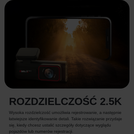
ROZDZIELCZOŚĆ 2.5K
Wysoka rozdzielczość umożliwia rejestrowanie, a następnie
łatwiejsze identyfikowanie detali. Takie rozwiązanie przydaje
się, kiedy chcesz ustalić szczegóły dotyczące wyglądu
pojazdów lub numerów rejestracji.