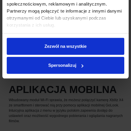
społecznościowym, reklamowym i analitycznym.
Partnerzy mogą połączyć te informacje z innymi danymi
otrzymanymi od Ciebie lub uzyskanymi podczas
korzystania z ich usług.
Zezwól na wszystkie
Spersonalizuj
APLIKACJA MOBILNA
Wbudowany moduł Wi-Fi sprawia, że możesz połączyć kamerę Xblitz X4
ze smartfonem i sterować nią przy pomocy aplikacji mobilnej GoLook.
Intuicyjna aplikacja z menu w języku polskim zapewnia dostęp do
ustawień oraz możliwość wygodnego pobierania i oglądania nagranych
filmów.