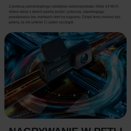
Z pomocą szerokokątnego obiektywu wideorejestrator Xblitz X4 Wi-Fi
zbiera obraz z dwóch pasów jezdni i pobocza, zapobiegając
powstawaniu tzw. martwych stref na nagraniu. Dzięki temu możesz być
pewny, że nie umknie Ci żaden szczegół.