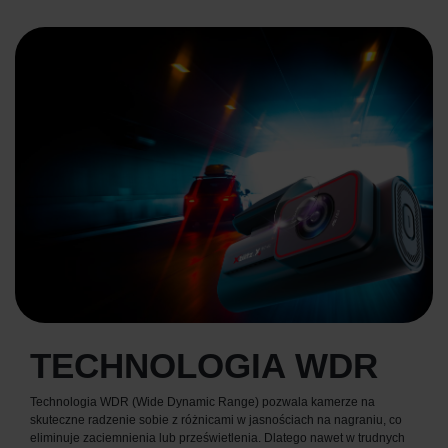
TECHNOLOGIA WDR
Technologia WDR (Wide Dynamic Range) pozwala kamerze na
skuteczne radzenie sobie z różnicami w jasnościach na nagraniu, co
eliminuje zaciemnienia lub prześwietlenia. Dlatego nawet w trudnych