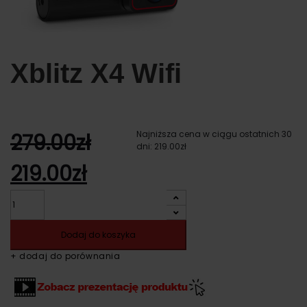
Xblitz X4 Wifi
Najniższa cena w ciągu ostatnich 30
279.00
zł
dni:
219.00
zł
Pierwotna
Aktualna
219.00
zł
Ilość
cena
cena
wynosiła:
wynosi:
Dodaj do koszyka
+ dodaj do porównania
279.00zł.
219.00zł.