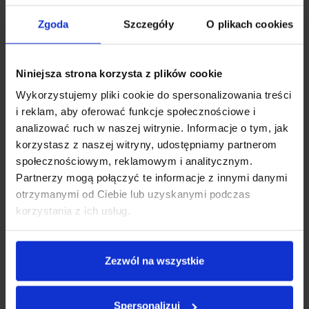
Zgoda
Szczegóły
O plikach cookies
Niniejsza strona korzysta z plików cookie
Wykorzystujemy pliki cookie do spersonalizowania treści
i reklam, aby oferować funkcje społecznościowe i
TELESKOPOWE RAMIĘ
analizować ruch w naszej witrynie. Informacje o tym, jak
korzystasz z naszej witryny, udostępniamy partnerom
Xblitz G250 może być instalowany w najbardziej nietypowych
społecznościowym, reklamowym i analitycznym.
miejscach. Teleskopowe ramię może zmieniać swoją długość od 126
Partnerzy mogą połączyć te informacje z innymi danymi
mm do 198 mm oraz pracować w zakresie 255°. Uchwyt jest idealnym
otrzymanymi od Ciebie lub uzyskanymi podczas
rozwiązaniem dla samochodów, w których przednia szyba położona jest
pod ostrym kątem.
korzystania z ich usług.
Zezwól na wszystkie
Spersonalizuj