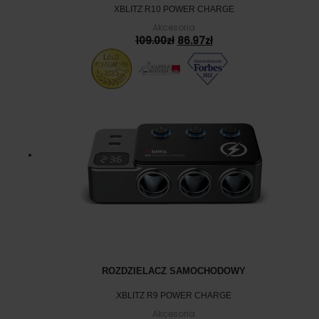
XBLITZ R10 POWER CHARGE
Akcesoria
Pierwotna
Aktualna
109.00
zł
86.97
zł
cena
cena
wynosiła:
wynosi:
109.00zł.
86.97zł.
ROZDZIELACZ SAMOCHODOWY
XBLITZ R9 POWER CHARGE
Akcesoria