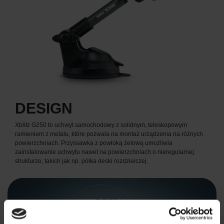
DESIGN
Xblitz G250 to uchwyt samochodowy z solidnym, teleskopowym
ramieniem z metalu, które pozwala na montaż urządzenia na różnych
powierzchniach. Przyssawka z powłoką żelową umożliwia
zainstalowanie uchwytu nawet na powierzchniach o nieregularnej
strukturze, takich jak np. półka deski rozdzielczej.