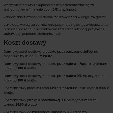
Wszystkie produkty zakupione w sklepie dostarczane są za
pośrednictwem firm kurierskich DPD oraz Inpost.
Zamówienia złożone i opłacone realizowane są w ciągu 24 godzin.
Jako datę wpłaty za zamówienie przyjmuje się datę zaksięgowania
płatności na rachunku bankowym KGK Trend lub datę pozytywnej
autoryzacji płatności elektronicznych.
Koszt dostawy
Darmowy koszt dostawy produktu przez
paczkomat InPost
na
terytorium Polski od
100 zł brutto.
Darmowy koszt dostawy produktu przez
kuriera InPost
na terytorium
Polski od
100 zł brutto.
Darmowy koszt dostawy produktu przez
kuriera DPD
na terytorium
Polski od
100 zł brutto.
Koszt dostawy produktu przez
DPD
na terytorium Polski wynosi
14,90 zł
brutto.
Koszt dostawy przesyłki
pobraniowej DPD
na terytorium Polski
wynosi
24,90 zł brutto.
Koszt dostawy do
Paczkomatu Inpost
to
12,90 zł brutto.