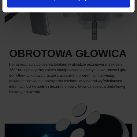
OBROTOWA GŁOWICA
Pełna regulacja położenia telefonu w układzie poziomym w zakresie
360° oraz praktyczny zakres manipulowania pochyłu lewo-prawo i góra-
dół. Głowica kulowa pracuje z właściwym oporem, umożliwiając
dokładne ustawienie nachylenia telefonu, aby odczyt wyświetlanych
informacji był wygodny i bezproblemowy. Głowica posiada dodatkową
blokadę położenia.