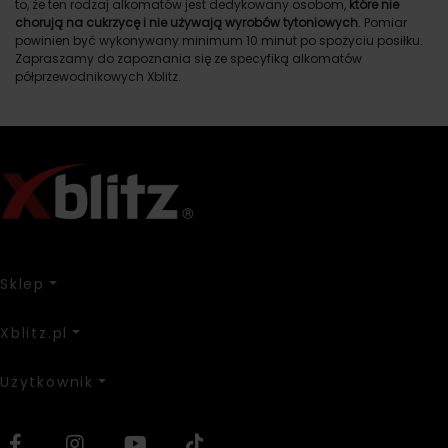
to, że ten rodzaj alkomatów jest dedykowany osobom,
które nie
chorują na cukrzycę i nie używają wyrobów tytoniowych
. Pomiar
powinien być wykonywany minimum 10 minut po spożyciu posiłku.
Zapraszamy do zapoznania się ze specyfiką alkomatów
półprzewodnikowych Xblitz.
Sklep
Xblitz.pl
Użytkownik