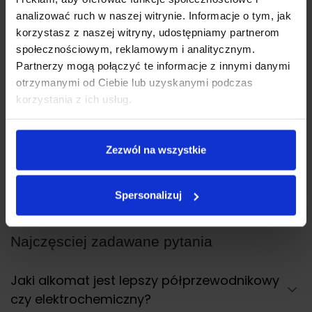
analizować ruch w naszej witrynie. Informacje o tym, jak
korzystasz z naszej witryny, udostępniamy partnerom
społecznościowym, reklamowym i analitycznym.
Partnerzy mogą połączyć te informacje z innymi danymi
otrzymanymi od Ciebie lub uzyskanymi podczas
korzystania z ich usług.
30 marca 2026
27 listopa
Bezpieczeństwo na drodze w okresie
Jaki al
Zezwól na wszystkie
świątecznym – o czym warto pamiętać?
Spersonalizuj
Najczęsciej zadawane pytania
Jaki alkomat jest lepszy półprzewodnikowy
czy elektrochemiczny?