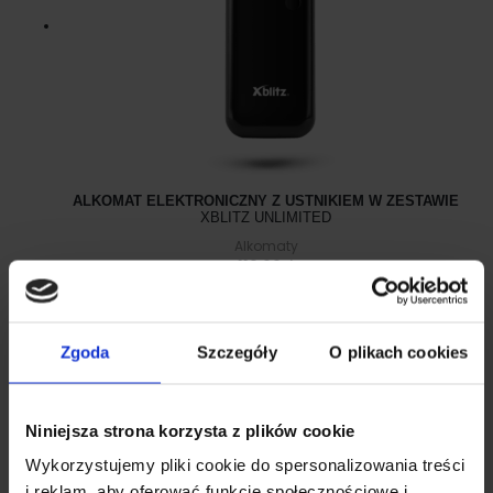
ALKOMAT ELEKTRONICZNY Z USTNIKIEM W ZESTAWIE
XBLITZ UNLIMITED
Alkomaty
119.00
zł
Zgoda
Szczegóły
O plikach cookies
Poradniki i recenzje produktowe
Niniejsza strona korzysta z plików cookie
Wykorzystujemy pliki cookie do spersonalizowania treści
i reklam, aby oferować funkcje społecznościowe i