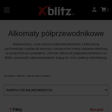
Skip
to
0
content
Alkomaty półprzewodnikowe
Niezawodny, czuły sensor półprzewodnikowy z łatwością
wychwytuje cząsteczki etanolu i skutecznie mierzy stężenie alkoholu
w wydychanym powietrzu. Zamów alkomat półprzewodnikowy na
Xblitz i prowadź odpowiedzialnie. Kupuj on-line z pełną satysfakcją.
Strona główna
/
Alkomaty
/ Alkomaty półprzewodnikowe
Wyczyść
Filtry