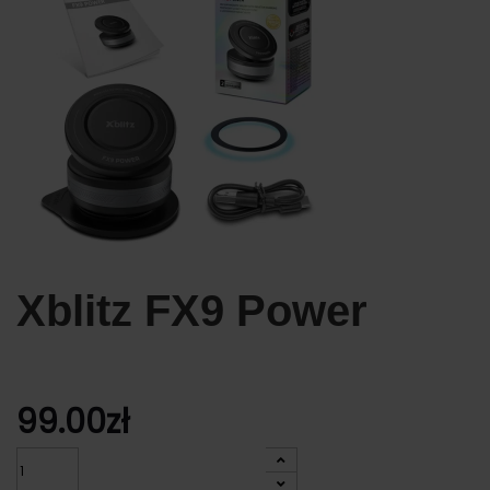
Xblitz FX9 Power
99.00
zł
Ilość