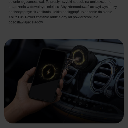
pewnie się zamocował. To prosty i szybki sposób na umieszczenie
urządzenia w dowolnym miejscu. Aby zdemontować uchwyt wystarczy
nacisnąć przycisk zasilania i lekko pociągnąć urządzenie do siebie.
Xblitz FX9 Power zostanie oddzielony od powierzchni, nie
pozostawiając śladów.