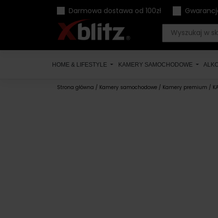
Skip
Darmowa dostawa od 100zł
Gwarancj
to
content
HOME & LIFESTYLE
KAMERY SAMOCHODOWE
ALK
Strona główna
/
Kamery samochodowe
/
Kamery premium
/ K