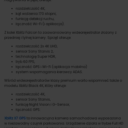
rozdzielczość 4K,
kąt widzenia 170 stopni,
funkcję detekcji ruchu,
łączność Wi-Fi (i aplikacja).
Z kolei Xblitz Falcon to zaawansowany wideorejestrator złożony z
przedniej i tylnej kamery. Sprzęt oferuje:
rozdzielczość 2x 4K UHD,
sensor Sony Starvis 2,
technologię Super HDR,
tryb 60 FPS,
łączność GPS i Wi-Fi (aplikacja mobilna)
system wspomagania kierowcy ADAS.
Wśród wideorejestratorów klasy premium warto wspomnieć także o
modelu Xblitz Black 4K, który oferuje:
rozdzielczość 4K,
sensor Sony Starvis,
funkcję Night Vision i G-Sensor,
łączność GPS.
Xblitz
X7
GPS
to innowacyjna kamera samochodowa wyposażona
w niezawodny czujnik parkowania. Urządzenie działa w trybie Full HD