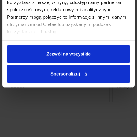
korzystasz z naszej witryny, udostępniamy partnerom
społecznościowym, reklamowym i analitycznym.
Partnerzy mogą połączyć te informacje z innymi danymi
otrzymanymi od Ciebie lub uzyskanymi podczas
korzystania z ich usług.
Zezwól na wszystkie
4 sierpnia 2026
24 lipca 2
Spersonalizuj
Czy warto kupić wideorejestrator w
Kamera 
2026?
kiedy wy