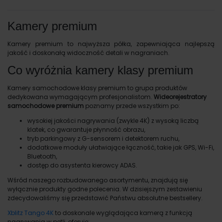
Kamery premium
Kamery premium to najwyższa półka, zapewniająca najlepszą
jakość i doskonałą widoczność detali w nagraniach.
Co wyróżnia kamery klasy premium
Kamery samochodowe klasy premium to grupa produktów
dedykowana wymagającym profesjonalistom.
Wideorejestratory
samochodowe premium
poznamy przede wszystkim po:
wysokiej jakości nagrywania (zwykle 4K) z wysoką liczbą
klatek, co gwarantuje płynność obrazu,
tryb parkingowy z G-sensorem i detektorem ruchu,
dodatkowe moduły ułatwiające łączność, takie jak GPS, Wi-Fi,
Bluetooth,
dostęp do asystenta kierowcy ADAS.
Wśród naszego rozbudowanego asortymentu, znajdują się
wyłącznie produkty godne polecenia. W dzisiejszym zestawieniu
zdecydowaliśmy się przedstawić Państwu absolutne bestsellery.
Xblitz Tango 4K
to doskonale wyglądająca kamerą z funkcją
nagrywania w pętli, oferuje: