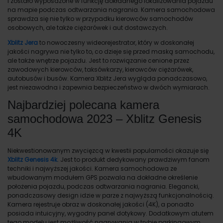
i zostało wyposażone w funkcję dokładnego lokalizowania pojazdu
na mapie podczas odtwarzania nagrania. Kamera samochodowa
sprawdza się nie tylko w przypadku kierowców samochodów
osobowych, ale także ciężarówek i aut dostawczych.
Xblitz
Jera
to nowoczesny
wideorejestrator
, który w doskonałej
jakości nagrywa nie tylko to, co dzieje się przed maską samochodu,
ale także wnętrze pojazdu. Jest to rozwiązanie cenione przez
zawodowych kierowców, taksówkarzy, kierowców ciężarówek,
autobusów i busów. Kamera
Xblitz
Jera wygląda ponadczasowo,
jest niezawodna i zapewnia bezpieczeństwo w dwóch wymiarach.
Najbardziej polecana kamera
samochodowa 2023 – Xblitz Genesis
4K
Niekwestionowanym zwycięzcą w kwestii popularności okazuje się
Xblitz
Genesis
4k
. Jest to produkt dedykowany prawdziwym fanom
techniki i najwyższej jakości. Kamera samochodowa ze
wbudowanym modułem GPS pozwala na dokładne określenie
położenia pojazdu, podczas odtwarzania nagrania. Elegancki,
ponadczasowy design idzie w parze z najwyższą funkcjonalnością.
Kamera rejestruje obraz w doskonałej jakości (
4K
), a ponadto
posiada intuicyjny, wygodny panel dotykowy. Dodatkowym atutem
tego modelu jest możliwość nagrywania w trybie parkingowym.