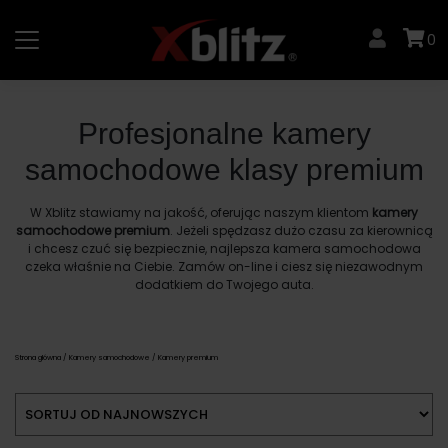
Skip
to
0
content
Profesjonalne kamery
samochodowe klasy premium
W Xblitz stawiamy na jakość, oferując naszym klientom
kamery
samochodowe premium
. Jeżeli spędzasz dużo czasu za kierownicą
i chcesz czuć się bezpiecznie, najlepsza kamera samochodowa
czeka właśnie na Ciebie. Zamów on-line i ciesz się niezawodnym
dodatkiem do Twojego auta.
Strona główna
/
Kamery samochodowe
/ Kamery premium