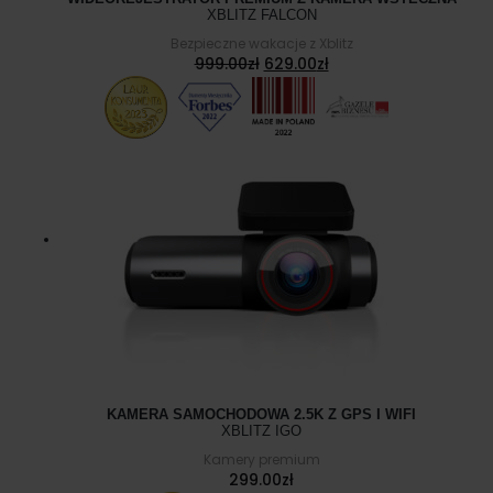
XBLITZ FALCON
Bezpieczne wakacje z Xblitz
Pierwotna
Aktualna
999.00
zł
629.00
zł
cena
cena
wynosiła:
wynosi:
999.00zł.
629.00zł.
KAMERA SAMOCHODOWA 2.5K Z GPS I WIFI
XBLITZ IGO
Kamery premium
299.00
zł