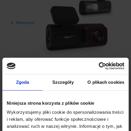
Promocja!
WIDEOREJESTRATOR 2,5K UHD Z WI-FI
XBLITZ X4 WIFI
Bezpieczne wakacje z Xblitz
Zgoda
Szczegóły
O plikach cookies
Pierwotna
Aktualna
279.00
zł
219.00
zł
cena
cena
wynosiła:
wynosi:
Niniejsza strona korzysta z plików cookie
279.00zł.
219.00zł.
Poradniki eksperta
Wykorzystujemy pliki cookie do spersonalizowania treści
i reklam, aby oferować funkcje społecznościowe i
analizować ruch w naszej witrynie. Informacje o tym, jak