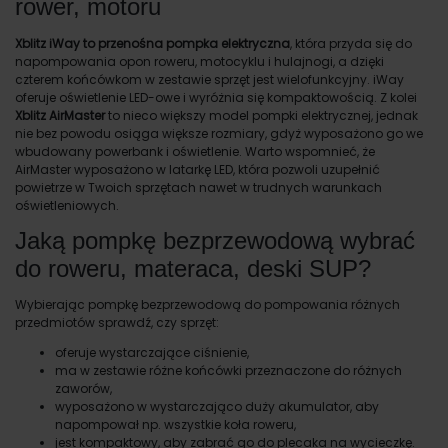
rower, motoru
Xblitz iWay to przenośna pompka elektryczna
, która przyda się do
napompowania opon roweru, motocyklu i hulajnogi, a dzięki
czterem końcówkom w zestawie sprzęt jest wielofunkcyjny. iWay
oferuje oświetlenie LED-owe i wyróżnia się kompaktowością. Z kolei
Xblitz AirMaster
to nieco większy model pompki elektrycznej, jednak
nie bez powodu osiąga większe rozmiary, gdyż wyposażono go we
wbudowany powerbank i oświetlenie. Warto wspomnieć, że
AirMaster wyposażono w latarkę LED, która pozwoli uzupełnić
powietrze w Twoich sprzętach nawet w trudnych warunkach
oświetleniowych.
Jaką pompkę bezprzewodową wybrać
do roweru, materaca, deski SUP?
Wybierając pompkę bezprzewodową do pompowania różnych
przedmiotów sprawdź, czy sprzęt:
oferuje wystarczające ciśnienie,
ma w zestawie różne końcówki przeznaczone do różnych
zaworów,
wyposażono w wystarczająco duży akumulator, aby
napompował np. wszystkie koła roweru,
jest kompaktowy, aby zabrać go do plecaka na wycieczkę.