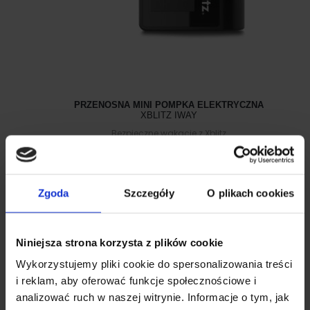
PRZENOSNA MINI POMPKA ELEKTRYCZNA
XBLITZ IWAY
Bezpieczne wakacje z Xblitz
Pierwotna
Aktualna
199.00
zł
149.00
zł
cena
cena
wynosiła:
wynosi:
199.00zł.
149.00zł.
Zgoda
Szczegóły
O plikach cookies
Niniejsza strona korzysta z plików cookie
Promocja!
Wykorzystujemy pliki cookie do spersonalizowania treści
i reklam, aby oferować funkcje społecznościowe i
analizować ruch w naszej witrynie. Informacje o tym, jak