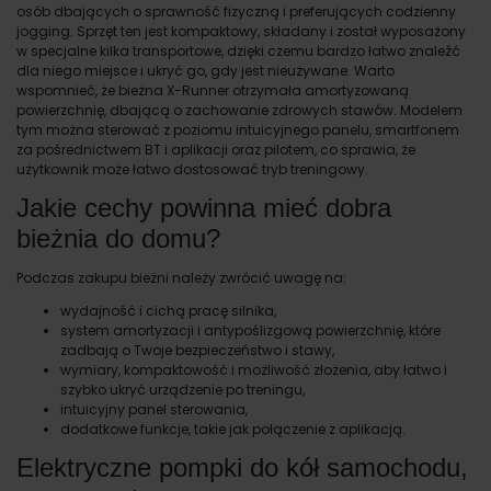
osób dbających o sprawność fizyczną i preferujących codzienny
jogging. Sprzęt ten jest kompaktowy, składany i został wyposażony
w specjalne kilka transportowe, dzięki czemu bardzo łatwo znaleźć
dla niego miejsce i ukryć go, gdy jest nieużywane. Warto
wspomnieć, że bieżna X-Runner otrzymała amortyzowaną
powierzchnię, dbającą o zachowanie zdrowych stawów. Modelem
tym można sterować z poziomu intuicyjnego panelu, smartfonem
za pośrednictwem BT i aplikacji oraz pilotem, co sprawia, że
użytkownik może łatwo dostosować tryb treningowy.
Jakie cechy powinna mieć dobra
bieżnia do domu?
Podczas zakupu bieżni należy zwrócić uwagę na:
wydajność i cichą pracę silnika,
system amortyzacji i antypoślizgową powierzchnię, które
zadbają o Twoje bezpieczeństwo i stawy,
wymiary, kompaktowość i możliwość złożenia, aby łatwo i
szybko ukryć urządzenie po treningu,
intuicyjny panel sterowania,
dodatkowe funkcje, takie jak połączenie z aplikacją.
Elektryczne pompki do kół samochodu,