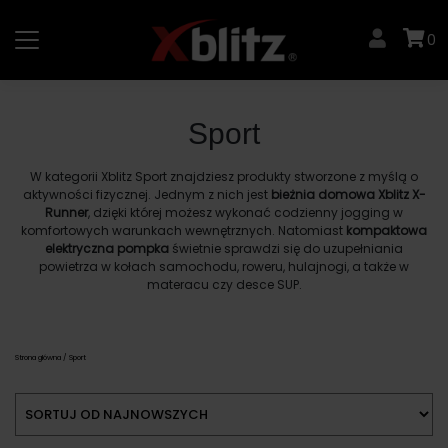
Skip
to
0
content
Sport
W kategorii Xblitz Sport znajdziesz produkty stworzone z myślą o
aktywności fizycznej. Jednym z nich jest
bieżnia domowa Xblitz X-
Runner
, dzięki której możesz wykonać codzienny jogging w
komfortowych warunkach wewnętrznych. Natomiast
kompaktowa
elektryczna pompka
świetnie sprawdzi się do uzupełniania
powietrza w kołach samochodu, roweru, hulajnogi, a także w
materacu czy desce SUP.
Strona główna
/ Sport