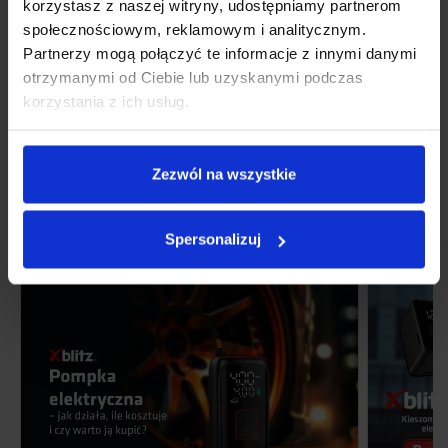
korzystasz z naszej witryny, udostępniamy partnerom
społecznościowym, reklamowym i analitycznym.
Partnerzy mogą połączyć te informacje z innymi danymi
otrzymanymi od Ciebie lub uzyskanymi podczas
PRZENOŚNA BEZPRZEWODOWA POMPKA ELEKTRYCZNA
Z POWERBANKIEM
korzystania z ich usług.
XBLITZ AIRMASTER
Bezpieczne wakacje z Xblitz
Pierwotna
Aktualna
169.00
zł
129.00
zł
Zezwól na wszystkie
cena
cena
wynosiła:
wynosi:
169.00zł.
129.00zł.
Poradniki i recenzje produktowe
Spersonalizuj