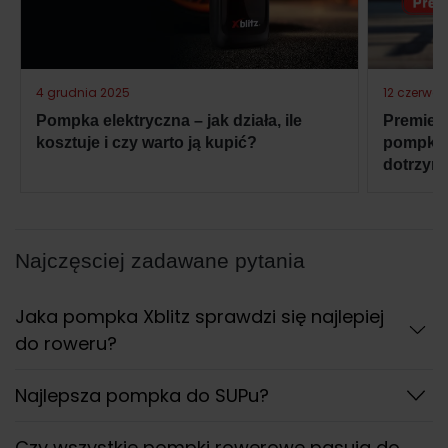
4 grudnia 2025
12 czerwc
Pompka elektryczna – jak działa, ile
Premiera
kosztuje i czy warto ją kupić?
pompka e
dotrzym
Najczęsciej zadawane pytania
Jaka pompka Xblitz sprawdzi się najlepiej
do roweru?
Najlepsza pompka do SUPu?
Czy wszystkie pompki rowerowe pasują do