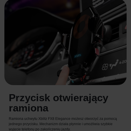
Przycisk otwierający
ramiona
Ramiona uchwytu Xblitz FX8 Elegance możesz otworzyć za pomocą
jednego przycisku. Mechanizm działa płynnie i umożliwia szybkie
wyjęcie telefonu po zakończeniu jazdy.