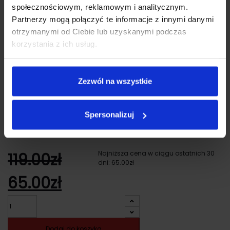
społecznościowym, reklamowym i analitycznym.
Partnerzy mogą połączyć te informacje z innymi danymi
otrzymanymi od Ciebie lub uzyskanymi podczas
korzystania z ich usług.
Zezwól na wszystkie
Xblitz FX8 Elegance
Spersonalizuj
Najniższa cena w ciągu ostatnich 30
119.00
zł
dni:
65.00
zł
Pierwotna
Aktualna
65.00
zł
Ilość
cena
cena
wynosiła:
wynosi:
Dodaj do koszyka