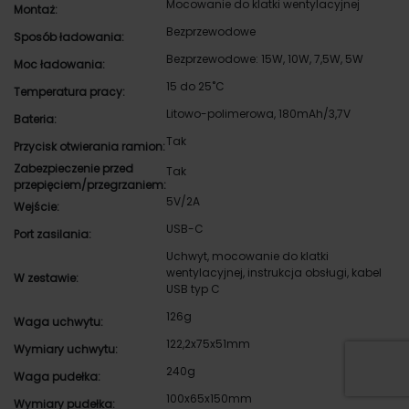
Mocowanie do klatki wentylacyjnej
Montaż:
Bezprzewodowe
Sposób ładowania:
Bezprzewodowe: 15W, 10W, 7,5W, 5W
Moc ładowania:
15 do 25˚C
Temperatura pracy:
Litowo-polimerowa, 180mAh/3,7V
Bateria:
Tak
Przycisk otwierania ramion:
Zabezpieczenie przed
Tak
przepięciem/przegrzaniem:
5V/2A
Wejście:
USB-C
Port zasilania:
Uchwyt, mocowanie do klatki
wentylacyjnej, instrukcja obsługi, kabel
W zestawie:
USB typ C
126g
Waga uchwytu:
122,2x75x51mm
Wymiary uchwytu:
240g
Waga pudełka:
100x65x150mm
Wymiary pudełka: