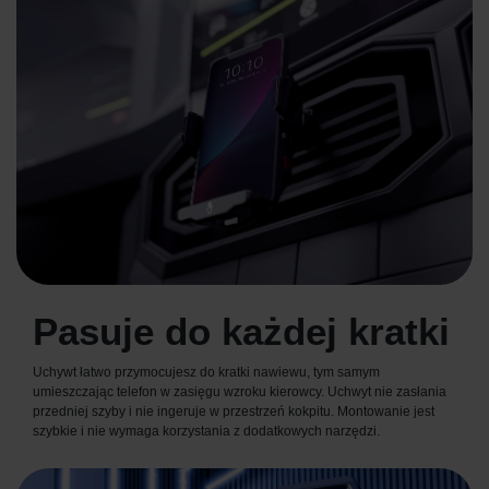
Pasuje do każdej kratki
Uchywt łatwo przymocujesz do kratki nawiewu, tym samym
umieszczając telefon w zasięgu wzroku kierowcy. Uchwyt nie zasłania
przedniej szyby i nie ingeruje w przestrzeń kokpitu. Montowanie jest
szybkie i nie wymaga korzystania z dodatkowych narzędzi.