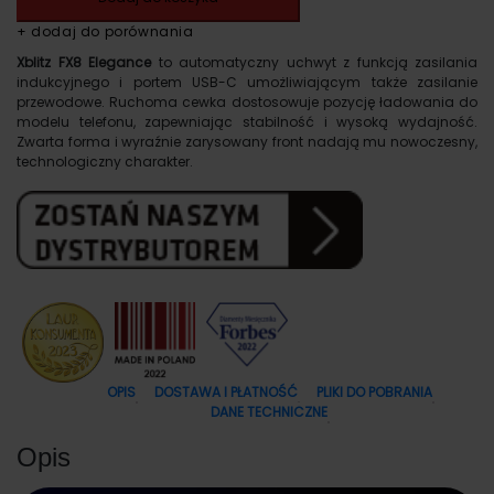
+ dodaj do porównania
119.00zł.
65.00zł.
Xblitz FX8 Elegance
to automatyczny uchwyt z funkcją zasilania
indukcyjnego i portem USB-C umożliwiającym także zasilanie
przewodowe. Ruchoma cewka dostosowuje pozycję ładowania do
modelu telefonu, zapewniając stabilność i wysoką wydajność.
Zwarta forma i wyraźnie zarysowany front nadają mu nowoczesny,
technologiczny charakter.
OPIS
DOSTAWA I PŁATNOŚĆ
PLIKI DO POBRANIA
DANE TECHNICZNE
Opis