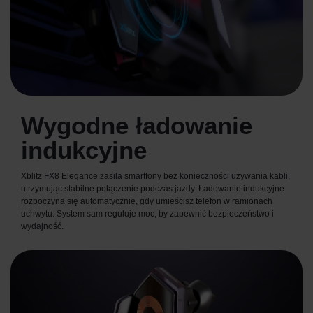
Wygodne ładowanie
indukcyjne
Xblitz FX8 Elegance zasila smartfony bez konieczności używania kabli,
utrzymując stabilne połączenie podczas jazdy. Ładowanie indukcyjne
rozpoczyna się automatycznie, gdy umieścisz telefon w ramionach
uchwytu. System sam reguluje moc, by zapewnić bezpieczeństwo i
wydajność.