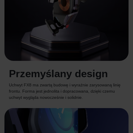
Przemyślany design
Uchwyt FX8 ma zwartą budowę i wyraźnie zarysowaną linię
frontu. Forma jest jednolita i dopracowana, dzięki czemu
uchwyt wygląda nowocześnie i solidnie.