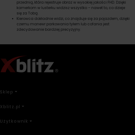
przednią, która rejestruje obraz w wysokiej jakości FHD. Dzięki
kamerkom w lusterku widzisz wszystko – nawet to, co dzieje
się za Tobą.
Kierowca dokładnie widzi, co znajduje się za pojazdem, dzięki
czemu manewr parkowania tyłem lub cofania jest
zdecydowanie bardziej precyzyjny.
Sklep
Xblitz.pl
Użytkownik