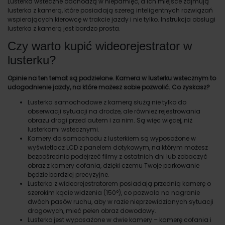
Lusterka wsteczne odchodzą w niepamięć, a ich miejsce zajmują
lusterka z kamerą, które posiadają szereg inteligentnych rozwiązań
wspierających kierowcę w trakcie jazdy i nie tylko. Instrukcja obsługi
lusterka z kamerą jest bardzo prosta.
Czy warto kupić wideorejestrator w
lusterku?
Opinie na ten temat są podzielone. Kamera w lusterku wstecznym to
udogodnienie jazdy, na które możesz sobie pozwolić. Co zyskasz?
Lusterka samochodowe z kamerą służą nie tylko do
obserwacji sytuacji na drodze, ale również rejestrowania
obrazu drogi przed autem i za nim. Są więc więcej, niż
lusterkami wstecznymi.
Kamery do samochodu z lusterkiem są wyposażone w
wyświetlacz LCD z panelem dotykowym, na którym możesz
bezpośrednio podejrzeć filmy z ostatnich dni lub zobaczyć
obraz z kamery cofania, dzięki czemu Twoje parkowanie
będzie bardziej precyzyjne.
Lusterka z wideorejestratorem posiadają przednią kamerę o
szerokim kącie widzenia (150°), co pozwala na nagranie
dwóch pasów ruchu, aby w razie nieprzewidzianych sytuacji
drogowych, mieć pełen obraz dowodowy.
Lusterko jest wyposażone w dwie kamery – kamerę cofania i