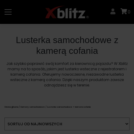
Skip
to
0
content
Lusterka samochodowe z
kamerą cofania
Jak szybko poprawić swój komfort za kierownicą pojazdu? W Xblitz
mamy na to sposób, jakim jest lusterko wsteczne z rejestratorem i
kamerą cofania. Oferujemy nowoczesne, niezawodne lusterka
wsteczne z kamerą cofania. Dzięki naszym produktom zawsze
odnajdziesz się w terenie.
Strona główna
/
Kamery samochodowe
/ Lusterka samochodowe + kamera cofania