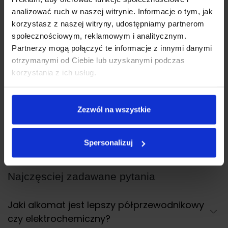
analizować ruch w naszej witrynie. Informacje o tym, jak
korzystasz z naszej witryny, udostępniamy partnerom
społecznościowym, reklamowym i analitycznym.
Partnerzy mogą połączyć te informacje z innymi danymi
otrzymanymi od Ciebie lub uzyskanymi podczas
korzystania z ich usług.
30 marca 2026
27 listopa
Bezpieczeństwo na drodze w okresie
Jaki al
Zezwól na wszystkie
świątecznym – o czym warto pamiętać?
Spersonalizuj
Najczęsciej zadawane pytania
Jaki alkomat jest lepszy półprzewodnikowy
czy elektrochemiczny?