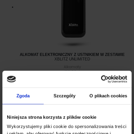
ALKOMAT ELEKTRONICZNY Z USTNIKIEM W ZESTAWIE
XBLITZ UNLIMITED
Alkomaty
119.00
zł
Zgoda
Szczegóły
O plikach cookies
Poradniki i recenzje produktowe
Niniejsza strona korzysta z plików cookie
Wykorzystujemy pliki cookie do spersonalizowania treści
i reklam, aby oferować funkcje społecznościowe i