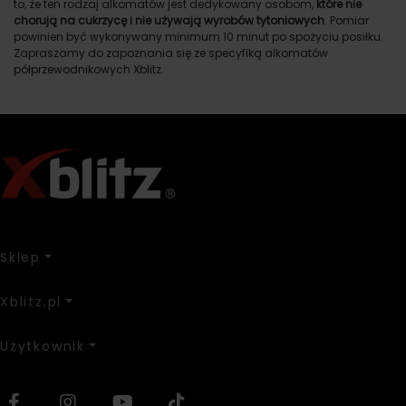
to, że ten rodzaj alkomatów jest dedykowany osobom,
które nie
chorują na cukrzycę i nie używają wyrobów tytoniowych
. Pomiar
powinien być wykonywany minimum 10 minut po spożyciu posiłku.
Zapraszamy do zapoznania się ze specyfiką alkomatów
półprzewodnikowych Xblitz.
Sklep
Xblitz.pl
Użytkownik