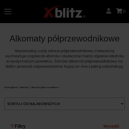
Skip
to
0
content
Alkomaty półprzewodnikowe
Niezawodny, czuły sensor półprzewodnikowy z łatwością
wychwytuje cząsteczki etanolu i skutecznie mierzy stężenie alkoholu
w wydychanym powietrzu. Zamów alkomat półprzewodnikowy na
Xblitz i prowadź odpowiedzialnie. Kupuj on-line z pełną satysfakcją.
Strona główna
/
Alkomaty
/ Alkomaty półprzewodnikowe
Wyczyść
Filtry