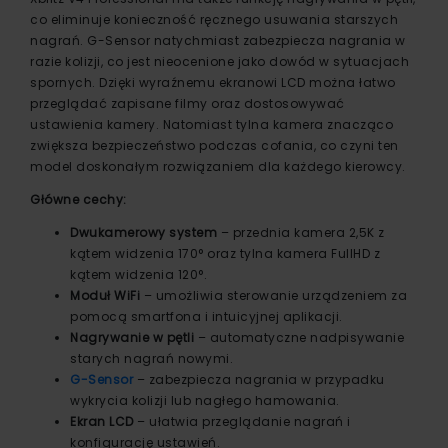
co eliminuje konieczność ręcznego usuwania starszych
nagrań. G-Sensor natychmiast zabezpiecza nagrania w
razie kolizji, co jest nieocenione jako dowód w sytuacjach
spornych. Dzięki wyraźnemu ekranowi LCD można łatwo
przeglądać zapisane filmy oraz dostosowywać
ustawienia kamery. Natomiast tylna kamera znacząco
zwiększa bezpieczeństwo podczas cofania, co czyni ten
model doskonałym rozwiązaniem dla każdego kierowcy.
Główne cechy:
Dwukamerowy system
– przednia kamera 2,5K z
kątem widzenia 170° oraz tylna kamera FullHD z
kątem widzenia 120°.
Moduł WiFi
– umożliwia sterowanie urządzeniem za
pomocą smartfona i intuicyjnej aplikacji.
Nagrywanie w pętli
– automatyczne nadpisywanie
starych nagrań nowymi.
G-Sensor
– zabezpiecza nagrania w przypadku
wykrycia kolizji lub nagłego hamowania.
Ekran LCD
– ułatwia przeglądanie nagrań i
konfigurację ustawień.