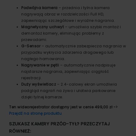
Podwójna kamera
– przednia i tylna kamera
nagrywają obraz w rozdzielczości Full HD,
zapewniając szczegółowe i wyraźne nagrania.
Magnetyczny uchwyt
– umożliwia szybki montaż i
demontaż kamery, eliminując problemy z
przewodami.
G-Sensor
– automatycznie zabezpiecza nagrania w
przypadku wykrycia zdarzenia drogowego lub
nagłego hamowania.
Nagrywanie w pętli
– automatycznie nadpisuje
najstarsze nagrania, zapewniając ciągłość
rejestracji.
Duży wyświetlacz
– 2.4-calowy ekran umożliwia
podgląd nagrań na żywo i ułatwia parkowanie
dzięki tylnej kamerze.
Ten wideorejestrator dostępny jest w cenie 499,00 zł ->
Przejdź na stronę produktu
SZUKASZ KAMERY PRZÓD-TYŁ? PRZECZYTAJ
RÓWNIEŻ: