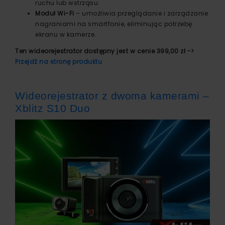
ruchu lub wstrząsu.
Moduł Wi-Fi
– umożliwia przeglądanie i zarządzanie
nagraniami na smartfonie, eliminując potrzebę
ekranu w kamerze.
Ten wideorejestrator dostępny jest w cenie 399,00 zł ->
Przejdź na stronę produktu
Wideorejestrator z dwoma kamerami –
Xblitz S10 Duo