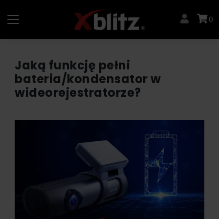
Skip
to
0
content
Jaką funkcję pełni
bateria/kondensator w
wideorejestratorze?