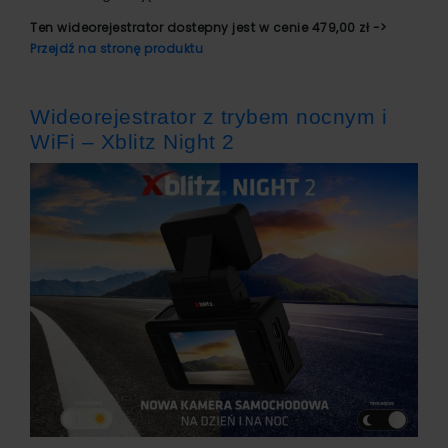
Ten wideorejestrator dostepny jest w cenie 479,00 zł ->
Przejdź na stronę produktu
Wideorejestrator z trybem nocnym i
WiFi – Xblitz Night 2