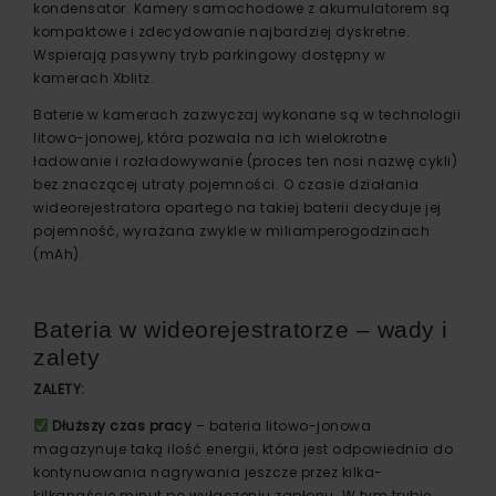
kondensator. Kamery samochodowe z akumulatorem są
kompaktowe i zdecydowanie najbardziej dyskretne.
Wspierają pasywny tryb parkingowy dostępny w
kamerach Xblitz.
Baterie w kamerach zazwyczaj wykonane są w technologii
litowo-jonowej, która pozwala na ich wielokrotne
ładowanie i rozładowywanie (proces ten nosi nazwę cykli)
bez znaczącej utraty pojemności. O czasie działania
wideorejestratora opartego na takiej baterii decyduje jej
pojemność, wyrażana zwykle w miliamperogodzinach
(mAh).
Bateria w wideorejestratorze – wady i
zalety
ZALETY:
Dłuższy czas pracy
– bateria litowo-jonowa
magazynuje taką ilość energii, która jest odpowiednia do
kontynuowania nagrywania jeszcze przez kilka-
kilkanaście minut po wyłączeniu zapłonu. W tym trybie