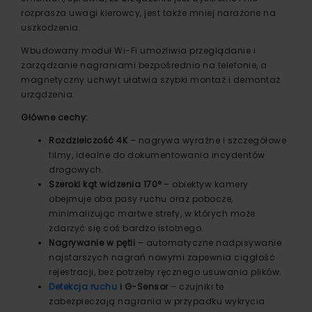
rozprasza uwagi kierowcy, jest także mniej narażone na
uszkodzenia.
Wbudowany moduł Wi-Fi umożliwia przeglądanie i
zarządzanie nagraniami bezpośrednio na telefonie, a
magnetyczny uchwyt ułatwia szybki montaż i demontaż
urządzenia.
Główne cechy:
Rozdzielczość 4K
– nagrywa wyraźne i szczegółowe
filmy, idealne do dokumentowania incydentów
drogowych.
Szeroki kąt widzenia 170°
– obiektyw kamery
obejmuje oba pasy ruchu oraz pobocze,
minimalizując martwe strefy, w których może
zdarzyć się coś bardzo istotnego.
Nagrywanie w pętli
– automatyczne nadpisywanie
najstarszych nagrań nowymi zapewnia ciągłość
rejestracji, bez potrzeby ręcznego usuwania plików.
Detekcja ruchu
i G-Sensor
– czujniki te
zabezpieczają nagrania w przypadku wykrycia