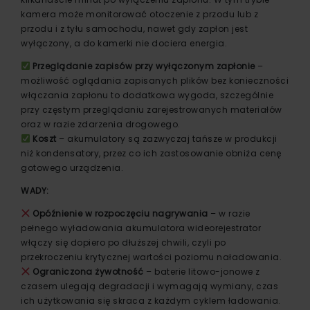
kamera może monitorować otoczenie z przodu lub z
przodu i z tyłu samochodu, nawet gdy zapłon jest
wyłączony, a do kamerki nie dociera energia.
Przeglądanie zapisów przy wyłączonym zapłonie
–
możliwość oglądania zapisanych plików bez konieczności
włączania zapłonu to dodatkowa wygoda, szczególnie
przy częstym przeglądaniu zarejestrowanych materiałów
oraz w razie zdarzenia drogowego.
Koszt
– akumulatory są zazwyczaj tańsze w produkcji
niż kondensatory, przez co ich zastosowanie obniża cenę
gotowego urządzenia.
WADY:
Opóźnienie w rozpoczęciu nagrywania
– w razie
pełnego wyładowania akumulatora wideorejestrator
włączy się dopiero po dłuższej chwili, czyli po
przekroczeniu krytycznej wartości poziomu naładowania.
Ograniczona żywotność
– baterie litowo-jonowe z
czasem ulegają degradacji i wymagają wymiany, czas
ich użytkowania się skraca z każdym cyklem ładowania.