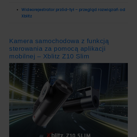
Wideorejestrator przód-tył – przegląd rozwiązań od
Xblitz
Kamera samochodowa z funkcją
sterowania za pomocą aplikacji
mobilnej – Xblitz Z10 Slim