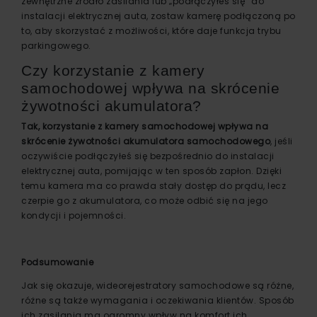
zewnętrzne źródło zasilania lub „podłączyłeś się” do
instalacji elektrycznej auta, zostaw kamerę podłączoną po
to, aby skorzystać z możliwości, które daje funkcja trybu
parkingowego.
Czy korzystanie z kamery
samochodowej wpływa na skrócenie
żywotności akumulatora?
Tak, korzystanie z kamery samochodowej wpływa na
skrócenie żywotności akumulatora samochodowego
, jeśli
oczywiście podłączyłeś się bezpośrednio do instalacji
elektrycznej auta, pomijając w ten sposób zapłon. Dzięki
temu kamera ma co prawda stały dostęp do prądu, lecz
czerpie go z akumulatora, co może odbić się na jego
kondycji i pojemności.
Podsumowanie
Jak się okazuje, wideorejestratory samochodowe są różne,
różne są także wymagania i oczekiwania klientów. Sposób
ich zasilania ma ogromny wpływ na komfort ich