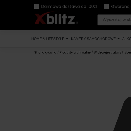
Skip
Darmowa dostawa od 100zł
Gwarancj
to
content
HOME & LIFESTYLE
KAMERY SAMOCHODOWE
ALK
Strona główna
/
Produkty archiwalne
/ Wideorejestrator z trybe