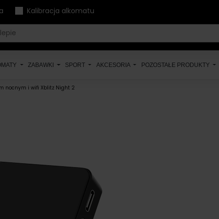
a
Kalibracja alkomatu
OMATY
ZABAWKI
SPORT
AKCESORIA
POZOSTAŁE PRODUKTY
m nocnym i wifi Xblitz Night 2