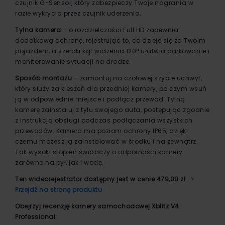
czujnik G-Sensor, który zabezpieczy Twoje nagrania w
razie wykrycia przez czujnik uderzenia.
Tylna kamera
– o rozdzielczości Full HD zapewnia
dodatkową ochronę, rejestrując to, co dzieje się za Twoim
pojazdem, a szeroki kąt widzenia 120° ułatwia parkowanie i
monitorowanie sytuacji na drodze.
Sposób montażu
– zamontuj na czołowej szybie uchwyt,
który służy za kieszeń dla przedniej kamery, po czym wsuń
ją w odpowiednie miejsce i podłącz przewód. Tylną
kamerę zainstaluj z tyłu swojego auta, postępując zgodnie
z instrukcją obsługi podczas podłączania wszystkich
przewodów. Kamera ma poziom ochrony IP65, dzięki
czemu możesz ją zainstalować w środku i na zewnątrz.
Tak wysoki stopień świadczy o odporności kamery
zarówno na pył, jak i wodę.
Ten wideorejestrator dostępny jest w cenie 479,00 zł
->
Przejdź na stronę produktu
Obejrzyj recenzję kamery samochodowej Xblitz V4
Professional: