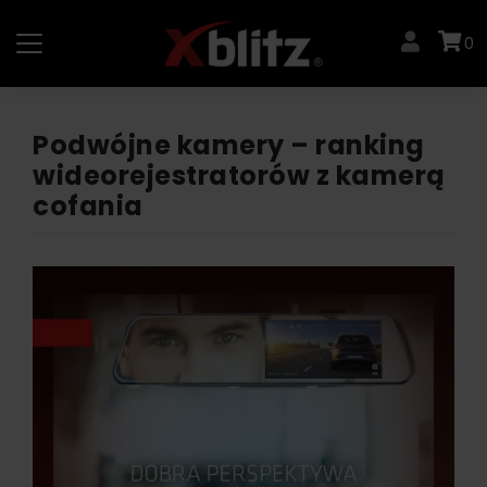
Skip
to
0
content
Podwójne kamery – ranking
wideorejestratorów z kamerą
cofania