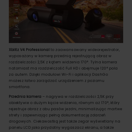
Xblitz V4 Professional
to zaawansowany wideorejestrator,
wyposażony w kamerę przednią rejestrującą obraz w
rozdzielczości 2,5K z kątem widzenia 170°. Tylna kamera
natomiast ma rozdzielczość Full HD i obejmuje 120° pola
za autem. Dzięki modułowi Wi-Fi i aplikacji DashGo
możesz łatwo zarządzać urządzeniem z poziomu
smartfona.
Przednia kamera
– nagrywa w rozdzielczości 2,5K przy
obiektywie o dużym kącie widzenia, równym aż 170°, który
rejestruje obraz z obu pasów jezdni, minimalizując martwe
strefy i zapewniając pełną dokumentację zdarzeń
drogowych. Ciekawostką jest także zegar wyświetlany na
panelu LCD jako przydatny wygaszacz ekranu, a także