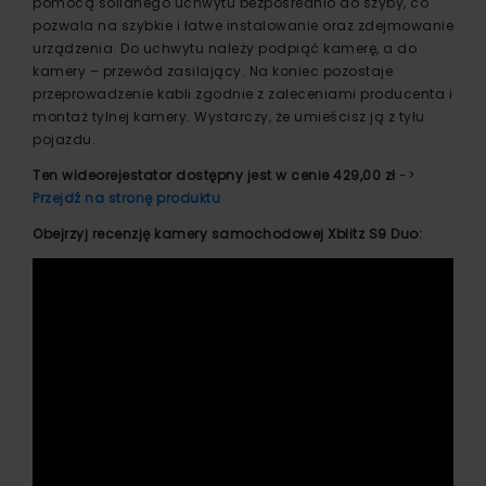
pomocą solidnego uchwytu bezpośrednio do szyby, co
pozwala na szybkie i łatwe instalowanie oraz zdejmowanie
urządzenia. Do uchwytu należy podpiąć kamerę, a do
kamery – przewód zasilający. Na koniec pozostaje
przeprowadzenie kabli zgodnie z zaleceniami producenta i
montaż tylnej kamery. Wystarczy, że umieścisz ją z tyłu
pojazdu.
Ten wideorejestator dostępny jest w cenie 429,00 zł
->
Przejdź na stronę produktu
Obejrzyj recenzję kamery samochodowej Xblitz S9 Duo: