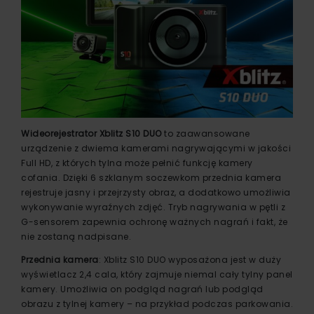
Wideorejestrator
Xblitz S10 DUO
to zaawansowane
urządzenie z dwiema kamerami nagrywającymi w jakości
Full HD, z których tylna może pełnić funkcję kamery
cofania. Dzięki 6 szklanym soczewkom przednia kamera
rejestruje jasny i przejrzysty obraz, a dodatkowo umożliwia
wykonywanie wyraźnych zdjęć. Tryb nagrywania w pętli z
G-sensorem zapewnia ochronę ważnych nagrań i fakt, że
nie zostaną nadpisane.
Przednia kamera
: Xblitz S10 DUO wyposażona jest w duży
wyświetlacz 2,4 cala, który zajmuje niemal cały tylny panel
kamery. Umożliwia on podgląd nagrań lub podgląd
obrazu z tylnej kamery – na przykład podczas parkowania.