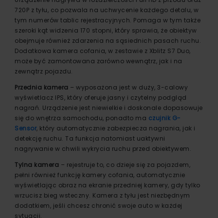
720P z tyłu, co pozwala na uchwycenie każdego detalu, w
tym numerów tablic rejestracyjnych. Pomaga w tym także
szeroki kąt widzenia 170 stopni, który sprawia, że obiektyw
obejmuje również zdarzenia na sąsiednich pasach ruchu.
Dodatkowa kamera cofania, w zestawie z Xblitz S7 Duo,
może być zamontowana zarówno wewnątrz, jak i na
zewnątrz pojazdu.
Przednia kamera
– wyposażona jest w duży, 3-calowy
wyświetlacz IPS, który oferuje jasny i czytelny podgląd
nagrań. Urządzenie jest niewielkie i doskonale dopasowuje
się do wnętrza samochodu, ponadto ma
czujnik G-
Sensor
, który automatycznie zabezpiecza nagrania, jak i
detekcję ruchu. Ta funkcja natomiast uaktywni
nagrywanie w chwili wykrycia ruchu przed obiektywem.
Tylna kamera
– rejestruje to, co dzieje się za pojazdem,
pełni również funkcję kamery cofania, automatycznie
wyświetlając obraz na ekranie przedniej kamery, gdy tylko
wrzucisz bieg wsteczny. Kamera z tyłu jest niezbędnym
dodatkiem, jeśli chcesz chronić swoje auto w każdej
sytuacji.