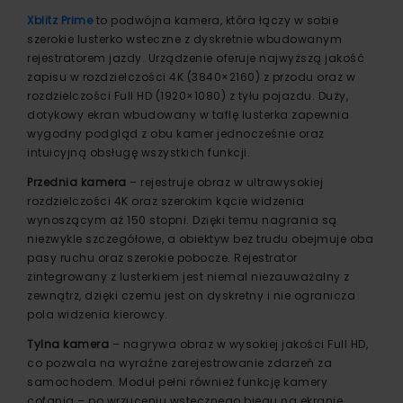
Xblitz Prime
to podwójna kamera, która łączy w sobie
szerokie lusterko wsteczne z dyskretnie wbudowanym
rejestratorem jazdy. Urządzenie oferuje najwyższą jakość
zapisu w rozdzielczości 4K (3840×2160) z przodu oraz w
rozdzielczości Full HD (1920×1080) z tyłu pojazdu. Duży,
dotykowy ekran wbudowany w taflę lusterka zapewnia
wygodny podgląd z obu kamer jednocześnie oraz
intuicyjną obsługę wszystkich funkcji.
Przednia kamera
– rejestruje obraz w ultrawysokiej
rozdzielczości 4K oraz szerokim kącie widzenia
wynoszącym aż 150 stopni. Dzięki temu nagrania są
niezwykle szczegółowe, a obiektyw bez trudu obejmuje oba
pasy ruchu oraz szerokie pobocze. Rejestrator
zintegrowany z lusterkiem jest niemal niezauważalny z
zewnątrz, dzięki czemu jest on dyskretny i nie ogranicza
pola widzenia kierowcy.
Tylna kamera
– nagrywa obraz w wysokiej jakości Full HD,
co pozwala na wyraźne zarejestrowanie zdarzeń za
samochodem. Moduł pełni również funkcję kamery
cofania – po wrzuceniu wstecznego biegu na ekranie