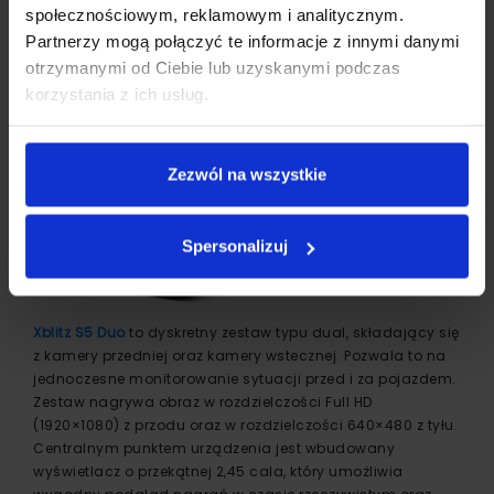
społecznościowym, reklamowym i analitycznym.
Partnerzy mogą połączyć te informacje z innymi danymi
otrzymanymi od Ciebie lub uzyskanymi podczas
korzystania z ich usług.
Zezwól na wszystkie
Spersonalizuj
Xblitz S5 Duo
to dyskretny zestaw typu dual, składający się
z kamery przedniej oraz kamery wstecznej. Pozwala to na
jednoczesne monitorowanie sytuacji przed i za pojazdem.
Zestaw nagrywa obraz w rozdzielczości Full HD
(1920×1080) z przodu oraz w rozdzielczości 640×480 z tyłu.
Centralnym punktem urządzenia jest wbudowany
wyświetlacz o przekątnej 2,45 cala, który umożliwia