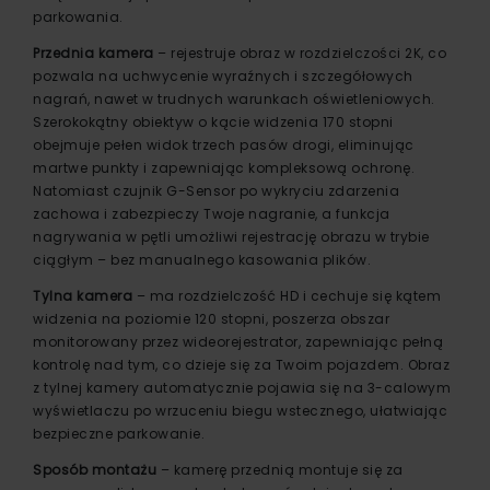
parkowania.
Przednia kamera
– rejestruje obraz w rozdzielczości 2K, co
pozwala na uchwycenie wyraźnych i szczegółowych
nagrań, nawet w trudnych warunkach oświetleniowych.
Szerokokątny obiektyw o kącie widzenia 170 stopni
obejmuje pełen widok trzech pasów drogi, eliminując
martwe punkty i zapewniając kompleksową ochronę.
Natomiast czujnik G-Sensor po wykryciu zdarzenia
zachowa i zabezpieczy Twoje nagranie, a funkcja
nagrywania w pętli umożliwi rejestrację obrazu w trybie
ciągłym – bez manualnego kasowania plików.
Tylna kamera
– ma rozdzielczość HD i cechuje się kątem
widzenia na poziomie 120 stopni, poszerza obszar
monitorowany przez wideorejestrator, zapewniając pełną
kontrolę nad tym, co dzieje się za Twoim pojazdem. Obraz
z tylnej kamery automatycznie pojawia się na 3-calowym
wyświetlaczu po wrzuceniu biegu wstecznego, ułatwiając
bezpieczne parkowanie.
Sposób montażu
– kamerę przednią montuje się za