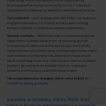
całej drogi, w tym obu pasów ruchu. Nagrania są
przechowywane na karcie microSD, na aż 7-calowym
wyświetlaczu z łatwością obsłużysz wszystkie jej funkcje.
Tylna kamera
– ma rozdzielczość 640×480 i nie dość, że
nagrywa zdarzenia na drodze, to także pełni funkcję
kamery cofania, co znacznie ułatwia parkowanie.
Sposób montażu
– Xblitz Park View 2 montowany jest na
fabrycznym lusterku wstecznym za pomocą gumek
montażowych, które nie zniszczą ani jego, ani kamery.
Tylna kamera natomiast, którą montuje się w tylnej części
samochodu (na zewnątrz lub wewnątrz), może służyć
także za kamerę wsteczną. Jeśli chcesz, aby tak działała,
podłącz jej zasilanie do świateł cofania. Czerwony
przewód wychodzący z kamerki tylnej to plus.
Ten wideorejestrator dostępny jest w cenie 349,00 zł
->
Przejdź na stronę produktu
Kamera w lusterku Xblitz Park View
Ultra z funkcją parkowania i g-sensor