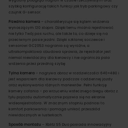
wygodny podgląd nagrań w czasie rzeczywistym oraz
szybką konfigurację takich funkcji jak tryb parkingowy czy
czujnik G-sensor.
Przednia kamera
– charakteryzuje się kątem widzenia
wynoszącym 120 stopni. Dzięki temu można rejestrować
nie tylko Twój pas ruchu, ale także to, co dzieje się na
przeciwnym pasie jezdni. Dzięki szklanej soczewce i
sensorowi GC2053 nagrania są wyraźne, a
ultrakompaktowa obudowa sprawia, że rejestrator jest
niemal niewidoczny dla kierowcy i nie ogranicza pola
widzenia przez przednią szybę.
Tylna kamera
– nagrywa obraz w rozdzielczości 640×480 i
jest wsparciem dla kierowcy podczas codziennej jazdy
oraz wykonywania różnych manewrów. Pełni funkcję
kamery cofania – po wrzuceniu wstecznego biegu obraz z
tyłu pojazdu automatycznie pojawia się na ekranie
wideorejestratora. W znacznym stopniu podnosi to
komfort parkowania i pomaga unikać przeszkód
niewidocznych w lusterkach.
Sposób montażu
– Xblitz S5 Duo posiada innowacyjny