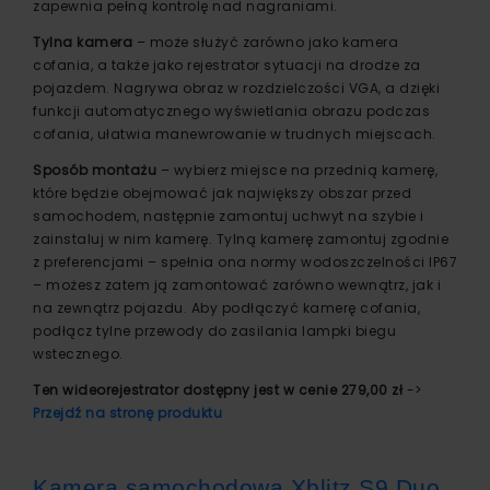
zapewnia pełną kontrolę nad nagraniami.
Tylna kamera
– może służyć zarówno jako kamera
cofania, a także jako rejestrator sytuacji na drodze za
pojazdem. Nagrywa obraz w rozdzielczości VGA, a dzięki
funkcji automatycznego wyświetlania obrazu podczas
cofania, ułatwia manewrowanie w trudnych miejscach.
Sposób montażu
– wybierz miejsce na przednią kamerę,
które będzie obejmować jak największy obszar przed
samochodem, następnie zamontuj uchwyt na szybie i
zainstaluj w nim kamerę. Tylną kamerę zamontuj zgodnie
z preferencjami – spełnia ona normy wodoszczelności IP67
– możesz zatem ją zamontować zarówno wewnątrz, jak i
na zewnątrz pojazdu. Aby podłączyć kamerę cofania,
podłącz tylne przewody do zasilania lampki biegu
wstecznego.
Ten wideorejestrator dostępny jest w cenie 279,00 zł
->
Przejdź na stronę produktu
Kamera samochodowa Xblitz S9 Duo