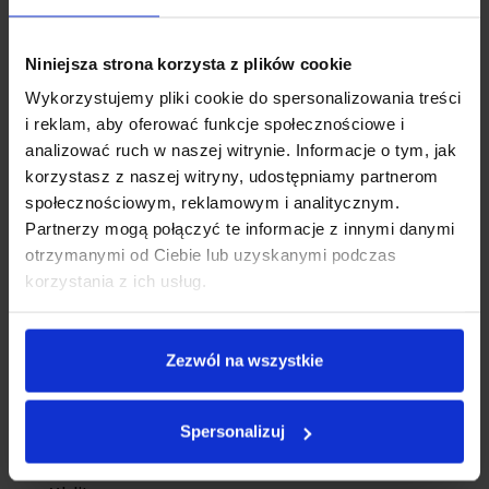
Premiera transmitera samochodowego
Niniejsza strona korzysta z plików cookie
FM Xblitz X750. Jaki transmiter bluetooth
Wykorzystujemy pliki cookie do spersonalizowania treści
wybrać?
i reklam, aby oferować funkcje społecznościowe i
analizować ruch w naszej witrynie. Informacje o tym, jak
korzystasz z naszej witryny, udostępniamy partnerom
społecznościowym, reklamowym i analitycznym.
Partnerzy mogą połączyć te informacje z innymi danymi
otrzymanymi od Ciebie lub uzyskanymi podczas
korzystania z ich usług.
Zezwól na wszystkie
Spersonalizuj
G-sensor w kamerach samochodowych