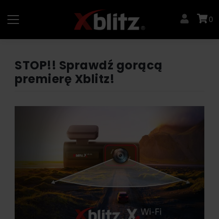
Skip
to
0
content
STOP!! Sprawdź gorącą
premierę Xblitz!