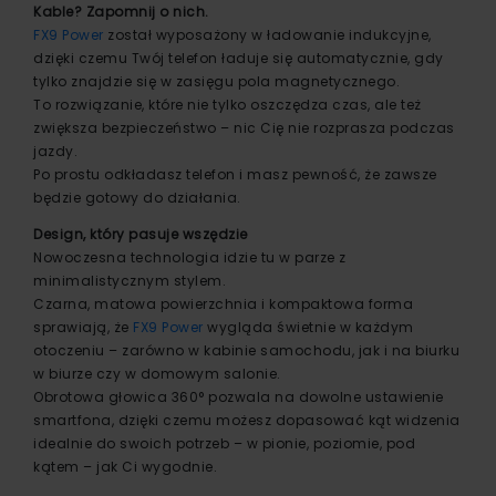
Kable? Zapomnij o nich.
FX9 Power
został wyposażony w ładowanie indukcyjne,
dzięki czemu Twój telefon ładuje się automatycznie, gdy
tylko znajdzie się w zasięgu pola magnetycznego.
To rozwiązanie, które nie tylko oszczędza czas, ale też
zwiększa bezpieczeństwo – nic Cię nie rozprasza podczas
jazdy.
Po prostu odkładasz telefon i masz pewność, że zawsze
będzie gotowy do działania.
Design, który pasuje wszędzie
Nowoczesna technologia idzie tu w parze z
minimalistycznym stylem.
Czarna, matowa powierzchnia i kompaktowa forma
sprawiają, że
FX9 Power
wygląda świetnie w każdym
otoczeniu – zarówno w kabinie samochodu, jak i na biurku
w biurze czy w domowym salonie.
Obrotowa głowica 360° pozwala na dowolne ustawienie
smartfona, dzięki czemu możesz dopasować kąt widzenia
idealnie do swoich potrzeb – w pionie, poziomie, pod
kątem – jak Ci wygodnie.