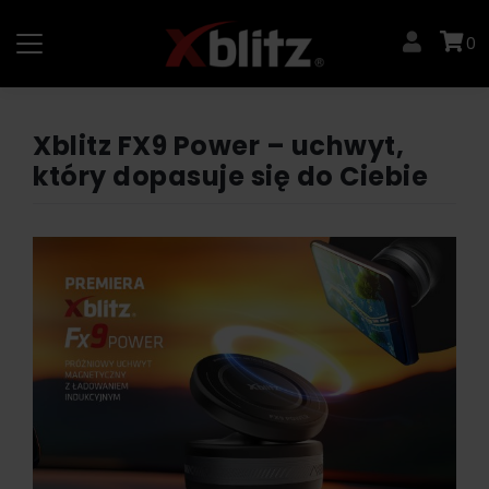
Skip
to
0
content
Xblitz FX9 Power – uchwyt,
który dopasuje się do Ciebie