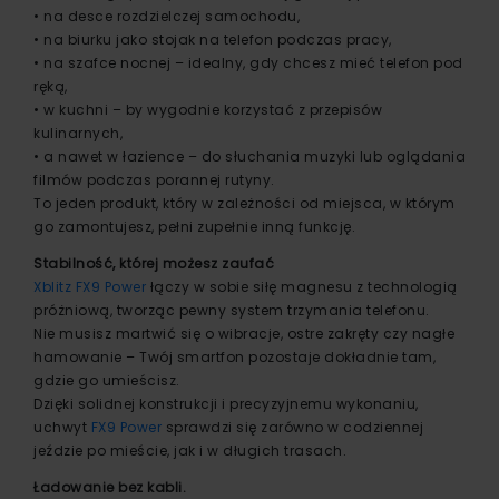
• na desce rozdzielczej samochodu,
• na biurku jako stojak na telefon podczas pracy,
• na szafce nocnej – idealny, gdy chcesz mieć telefon pod
ręką,
• w kuchni – by wygodnie korzystać z przepisów
kulinarnych,
• a nawet w łazience – do słuchania muzyki lub oglądania
filmów podczas porannej rutyny.
To jeden produkt, który w zależności od miejsca, w którym
go zamontujesz, pełni zupełnie inną funkcję.
Stabilność, której możesz zaufać
Xblitz FX9 Power
łączy w sobie siłę magnesu z technologią
próżniową, tworząc pewny system trzymania telefonu.
Nie musisz martwić się o wibracje, ostre zakręty czy nagłe
hamowanie – Twój smartfon pozostaje dokładnie tam,
gdzie go umieścisz.
Dzięki solidnej konstrukcji i precyzyjnemu wykonaniu,
uchwyt
FX9 Power
sprawdzi się zarówno w codziennej
jeździe po mieście, jak i w długich trasach.
Ładowanie bez kabli.