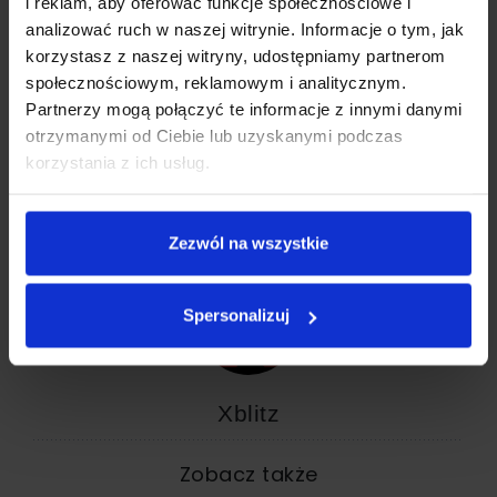
i reklam, aby oferować funkcje społecznościowe i
Xblitz FX9 Power – siła magnetyzmu, wygoda bez granic
analizować ruch w naszej witrynie. Informacje o tym, jak
Niech Twoje urządzenia pracują tak, jak Ty – dynamicznie,
korzystasz z naszej witryny, udostępniamy partnerom
nowocześnie i bez zbędnych kabli.
społecznościowym, reklamowym i analitycznym.
Sprawdź szczegóły
Partnerzy mogą połączyć te informacje z innymi danymi
otrzymanymi od Ciebie lub uzyskanymi podczas
korzystania z ich usług.
8 PAŹDZIERNIKA, 2025
Zezwól na wszystkie
Spersonalizuj
Xblitz
Zobacz także