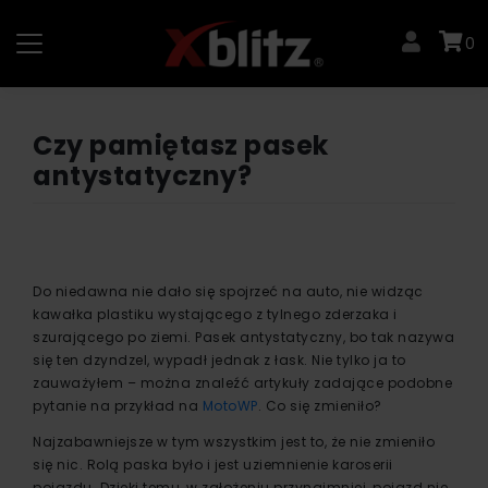
Skip
to
0
content
Czy pamiętasz pasek
antystatyczny?
Do niedawna nie dało się spojrzeć na auto, nie widząc
kawałka plastiku wystającego z tylnego zderzaka i
szurającego po ziemi. Pasek antystatyczny, bo tak nazywa
się ten dzyndzel, wypadł jednak z łask. Nie tylko ja to
zauważyłem – można znaleźć artykuły zadające podobne
pytanie na przykład na
MotoWP
. Co się zmieniło?
Najzabawniejsze w tym wszystkim jest to, że nie zmieniło
się nic. Rolą paska było i jest uziemnienie karoserii
pojazdu. Dzięki temu, w założeniu przynajmniej, pojazd nie