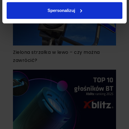
Spersonalizuj
Zielona strzałka w lewo – czy można
zawrócić?