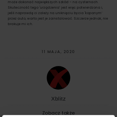
może dokonać największych szkód – na cysternach.
Skuteczność tego 'urządzenia’ jest więc potwierdzona i,
jeśli naprawdę ci zależy na uniknięciu bycia 'kopanym’
przez auto, warto jest je zainstalować. Szczerze jednak, nie
brakuje mi ich.
11 MAJA, 2020
Xblitz
Zobacz także