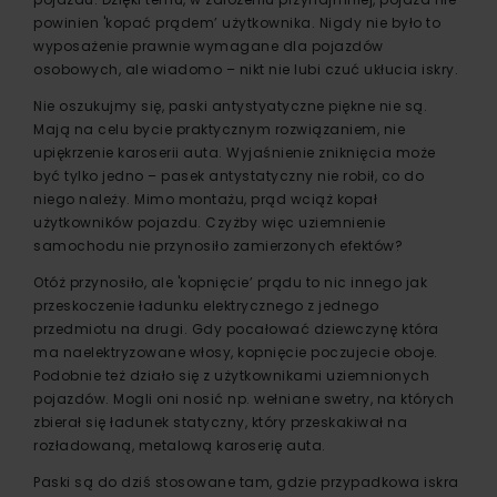
powinien 'kopać prądem’ użytkownika. Nigdy nie było to
wyposażenie prawnie wymagane dla pojazdów
osobowych, ale wiadomo – nikt nie lubi czuć ukłucia iskry.
Nie oszukujmy się, paski antystyatyczne piękne nie są.
Mają na celu bycie praktycznym rozwiązaniem, nie
upiękrzenie karoserii auta. Wyjaśnienie zniknięcia może
być tylko jedno – pasek antystatyczny nie robił, co do
niego należy. Mimo montażu, prąd wciąż kopał
użytkowników pojazdu. Czyżby więc uziemnienie
samochodu nie przynosiło zamierzonych efektów?
Otóż przynosiło, ale 'kopnięcie’ prądu to nic innego jak
przeskoczenie ładunku elektrycznego z jednego
przedmiotu na drugi. Gdy pocałować dziewczynę która
ma naelektryzowane włosy, kopnięcie poczujecie oboje.
Podobnie też działo się z użytkownikami uziemnionych
pojazdów. Mogli oni nosić np. wełniane swetry, na których
zbierał się ładunek statyczny, który przeskakiwał na
rozładowaną, metalową karoserię auta.
Paski są do dziś stosowane tam, gdzie przypadkowa iskra