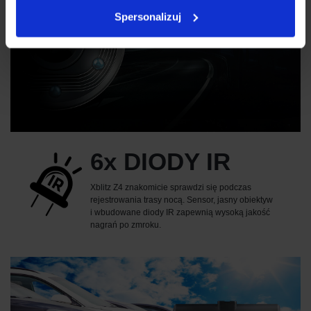
Spersonalizuj
6x DIODY IR
Xblitz Z4 znakomicie sprawdzi się podczas
rejestrowania trasy nocą. Sensor, jasny obiektyw
i wbudowane diody IR zapewnią wysoką jakość
nagrań po zmroku.