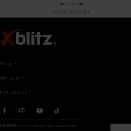
XBLITZ RF100
Produkty archiwalne
Sklep
Xblitz.pl
Użytkownik
KGK TREND sp. z o.o. Wszelkie prawa zastrzeżone