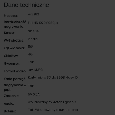
Dane techniczne
Ax3282
Procesor:
Rozdzielczość
Full HD 1920x1080px
nagrywania:
SP140A
Sensor:
2 cale
Wyświetlacz:
110°
Kąt widzenia:
4G
Obiektyw:
Tak
G-sensor:
.avi MJPG
Format wideo:
Karty micro SD do 32GB klasy 10
Karta pamięć:
Nagrywanie w
Tak
pętli:
5V 0,5A
Zasilanie:
wbudowany mikrofon i głośnik
Audio:
Tak. Wbudowany akumulatorek
Bateria: