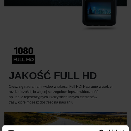
JAKOŚĆ FULL HD
Ciesz się nagraniami wideo w jakości Full HD! Nagranie wysokiej
rozdzielczości, to więcej szczegółów, lepsza widoczność
np. tablic rejestracyjnych i wszystkich innych elementów
trasy, które możesz dostrzec na nagraniu.