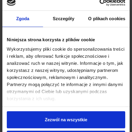
Zgoda
Szczegóły
O plikach cookies
Niniejsza strona korzysta z plików cookie
Wykorzystujemy pliki cookie do spersonalizowania treści
i reklam, aby oferować funkcje społecznościowe i
analizować ruch w naszej witrynie. Informacje o tym, jak
korzystasz z naszej witryny, udostępniamy partnerom
ZOBACZ WIĘCEJ
społecznościowym, reklamowym i analitycznym.
Partnerzy mogą połączyć te informacje z innymi danymi
Dzięki kamerze Xblitz Z4 zarejestrujesz i zauważysz
więcej! Szeroki kąt widzenia rejestratora sprawi,
otrzymanymi od Ciebie lub uzyskanymi podczas
że nic nie umknie zapisowi wideo.
korzystania z ich usług.
Zezwól na wszystkie