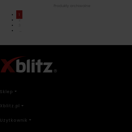
Produkty archiwalne
1
2
3
→
Sklep
Xblitz.pl
Użytkownik