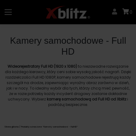
Skip
to
0
content
Kamery samochodowe - Full
HD
Wideorejestratory Full HD (1920 x 1080)
to niezawodne rozwiązanie
dla każdego kierowcy, który ceni sobie wysoką jakość nagrań. Dzięki
rozdzielczości Full HD 1080P, kamery samochodowe rejestrują każdy
szczegół na drodze, zapewniając wyraźny obraz zarówno w dzień,
jak i w nocy. To idealny wybór dla tych, którzy chcą mieć pewność,
że w razie potrzeby każdy incydent drogowy zostanie dokładnie
uchwycony. Wybierz
kamerę samochodową od Full HD od Xblitz
i
podróżuj bezpiecznie.
Strona główna
/ Produkty oznaczone “Kamery samochodowe - Full HD”