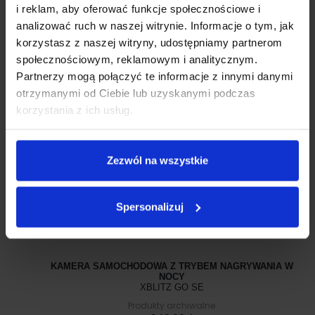
WIDEOREJESTRATOR Z LUSTERKIEM WSTECZNYM Z
i reklam, aby oferować funkcje społecznościowe i
CZUJNIKIEM G-SENSOR
analizować ruch w naszej witrynie. Informacje o tym, jak
XBLITZ MIRROR HQ
korzystasz z naszej witryny, udostępniamy partnerom
Produkty archiwalne
społecznościowym, reklamowym i analitycznym.
Partnerzy mogą połączyć te informacje z innymi danymi
otrzymanymi od Ciebie lub uzyskanymi podczas
korzystania z ich usług.
Zezwól na wszystkie
Spersonalizuj
KAMERA SAMOCHODOWA Z TRYBEM NAGRYWANIA W
NOCY
XBLITZ GO SE
Produkty archiwalne