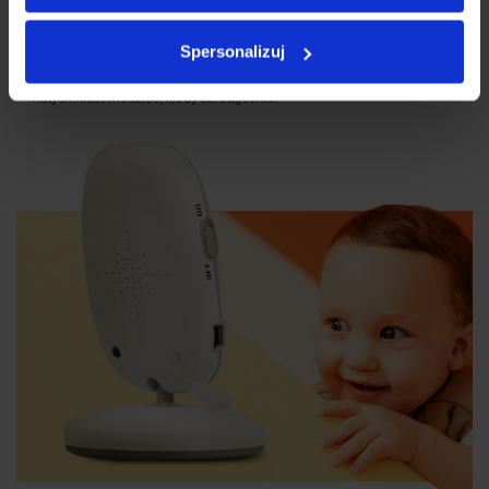
TECHNOLOGIA Z MIŁOŚCI
Gdy śpi, odpoczywa lub rozrabia, Ty możesz stale nad nim czuwać.
Spersonalizuj
Elektroniczna niania Xblitz Kinder dostarczy Ci podgląd wideo, dźwięk i
temperaturę z pokoju Twojego dziecka. Dzięki temu będziesz
natychmiast wiedzieć, kiedy zareagować.