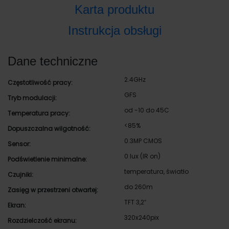
Karta produktu
Instrukcja obsługi
Dane techniczne
2.4GHz
Częstotliwość pracy:
GFS
Tryb modulacji:
od -10 do 45C
Temperatura pracy:
<85%
Dopuszczalna wilgotność:
0.3MP CMOS
Sensor:
0 lux (IR on)
Podświetlenie minimalne:
temperatura, światło
Czujniki:
do 260m
Zasięg w przestrzeni otwartej:
TFT 3,2″
Ekran:
320x240pix
Rozdzielczość ekranu: