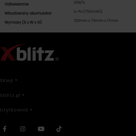
20kl/s
Odświeżanie:
Li-Po (750mAh)
Wbudowany akumulator:
120mm x 70mm x 17mm
Wymiary (S x W x G):
Sklep
Xblitz.pl
Użytkownik