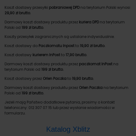
Koszt dostawy przesyłki
pobraniowej DPD
na terytorium Polski wynosi
29,90 zł brutto.
Darmowy koszt dostawy produktu przez
kuriera DPD
na terytorium
Polski od
199 zł brutto.
Koszty przesyłek zagranicznych są ustalane indywidualnie.
Koszt dostawy do
Paczkomatu Inpost
to
19,90 zł brutto.
Koszt dostawy
kurierem InPost
to
17,90 brutto.
Darmowy koszt dostawy produktu przez
paczkomat InPost
na
terytorium Polski od
199 zł brutto.
Koszt dostawy przez
Orlen Paczka
to
19,90 brutto.
Darmowy koszt dostawy produktu przez
Orlen Paczka
na terytorium
Polski od
199 zł brutto.
Jeżeli mają Państwo dodatkowe pytania, prosimy o kontakt
telefoniczny: 012 307 07 15 lub przez wysłanie wiadomości w
formularzu.
Katalog Xblitz