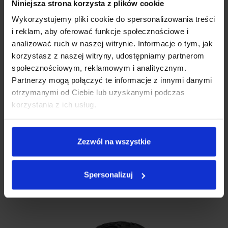
Niniejsza strona korzysta z plików cookie
Wykorzystujemy pliki cookie do spersonalizowania treści
i reklam, aby oferować funkcje społecznościowe i
analizować ruch w naszej witrynie. Informacje o tym, jak
korzystasz z naszej witryny, udostępniamy partnerom
społecznościowym, reklamowym i analitycznym.
Partnerzy mogą połączyć te informacje z innymi danymi
otrzymanymi od Ciebie lub uzyskanymi podczas
korzystania z ich usług.
Zezwól na wszystkie
Drążek Kierowniczy Do Samochodu RC Xblitz Vroom-X
DRĄŻEK KIEROWNICZY DO SAMOCHODU RC XBLITZ VROOM-X
Spersonalizuj
Elementy wymienne zabawek
29.00
zł