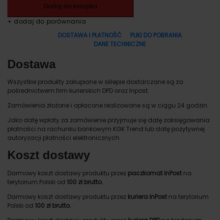
Dodaj do koszyka
+ dodaj do porównania
DOSTAWA I PŁATNOŚĆ
PLIKI DO POBRANIA
DANE TECHNICZNE
Dostawa
Wszystkie produkty zakupione w sklepie dostarczane są za
pośrednictwem firm kurierskich DPD oraz Inpost.
Zamówienia złożone i opłacone realizowane są w ciągu 24 godzin.
Jako datę wpłaty za zamówienie przyjmuje się datę zaksięgowania
płatności na rachunku bankowym KGK Trend lub datę pozytywnej
autoryzacji płatności elektronicznych.
Koszt dostawy
Darmowy koszt dostawy produktu przez
paczkomat InPost
na
terytorium Polski od
100 zł brutto.
Darmowy koszt dostawy produktu przez
kuriera InPost
na terytorium
Polski od
100 zł brutto.