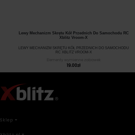
Lewy Mechanizm Skrętu Kół Przednich Do Samochodu RC
Xblitz Vroom-X
LEWY MECHANIZM SKRĘTU KÓŁ PRZEDNICH DO SAMOCHODU
RC XBLITZ VROOM-X
Elementy wymienne zabawek
19.00
zł
Sklep
Xblitz.pl