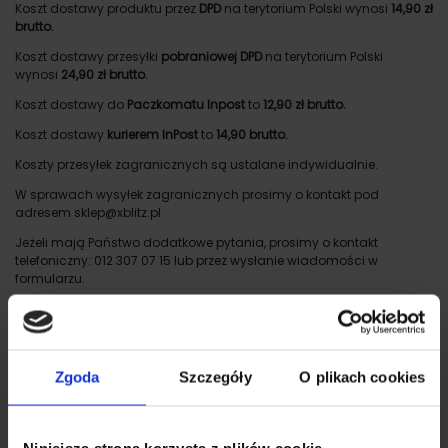
Koszt dostawy produktu przez
DPD
na terytorium Polski wynosi
14,90 zł
brutto.
Koszt dostawy przesyłki
pobraniowej DPD
na terytorium Polski
wynosi
24,90 zł brutto.
Koszt dostawy do
Paczkomatu Inpost
to
12,90 zł brutto.
Koszt dostawy
kurierem InPost
to
14,90 brutto.
Koszty przesyłek zagranicznych są ustalane indywidualnie.
W sprawach wysyłek zagranicznych prosimy o kontakt pod
adresem sklep@xblitz.pl
Jeżeli mają Państwo dodatkowe pytania, prosimy o kontakt
telefoniczny: 012 307 07 15 lub przez wysłanie wiadomości w
formularzu.
Zobacz także
Zgoda
Szczegóły
O plikach cookies