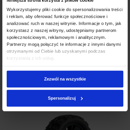
Niniejsza strona korzysta z plików cookie
Wykorzystujemy pliki cookie do spersonalizowania treści
i reklam, aby oferować funkcje społecznościowe i
analizować ruch w naszej witrynie. Informacje o tym, jak
korzystasz z naszej witryny, udostępniamy partnerom
społecznościowym, reklamowym i analitycznym.
Partnerzy mogą połączyć te informacje z innymi danymi
otrzymanymi od Ciebie lub uzyskanymi podczas
korzystania z ich usług.
Drążek Kierowniczy Do Samochodu RC Xblitz Vroom-X
Zezwól na wszystkie
DRĄŻEK KIEROWNICZY DO SAMOCHODU RC XBLITZ VROOM-X
Elementy wymienne zabawek
29.00
zł
Spersonalizuj