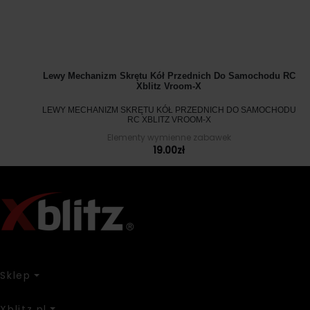
Lewy Mechanizm Skrętu Kół Przednich Do Samochodu RC
Xblitz Vroom-X
LEWY MECHANIZM SKRĘTU KÓŁ PRZEDNICH DO SAMOCHODU
RC XBLITZ VROOM-X
Elementy wymienne zabawek
19.00
zł
Sklep
Xblitz.pl