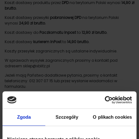
Koszt dostawy produktu przez
DPD
na terytorium Polski wynosi
14,90 zł
brutto.
Koszt dostawy przesyłki
pobraniowej DPD
na terytorium Polski
wynosi
24,90 zł brutto.
Koszt dostawy do
Paczkomatu Inpost
to
12,90 zł brutto.
Koszt dostawy
kurierem InPost
to
14,90 brutto.
Koszty przesyłek zagranicznych są ustalane indywidualnie.
W sprawach wysyłek zagranicznych prosimy o kontakt pod
adresem sklep@xblitz.pl
Jeżeli mają Państwo dodatkowe pytania, prosimy o kontakt
telefoniczny: 012 307 07 15 lub przez wysłanie wiadomości w
formularzu.
Zobacz także
Zgoda
Szczegóły
O plikach cookies