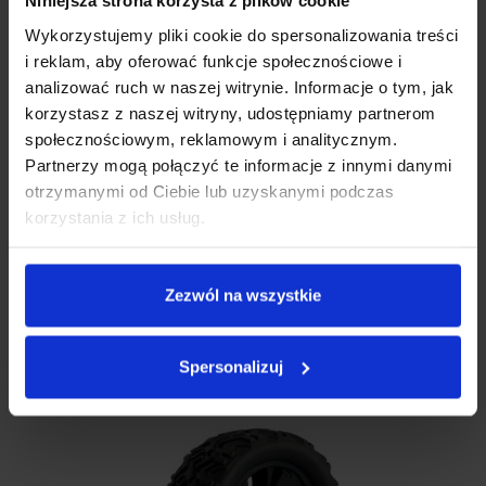
Niniejsza strona korzysta z plików cookie
Wykorzystujemy pliki cookie do spersonalizowania treści
i reklam, aby oferować funkcje społecznościowe i
analizować ruch w naszej witrynie. Informacje o tym, jak
korzystasz z naszej witryny, udostępniamy partnerom
społecznościowym, reklamowym i analitycznym.
Partnerzy mogą połączyć te informacje z innymi danymi
otrzymanymi od Ciebie lub uzyskanymi podczas
korzystania z ich usług.
Drążek Kierowniczy Do Samochodu RC Xblitz Vroom-X
Zezwól na wszystkie
DRĄŻEK KIEROWNICZY DO SAMOCHODU RC XBLITZ VROOM-X
Elementy wymienne zabawek
29.00
zł
Spersonalizuj