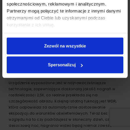
społecznościowym, reklamowym i analitycznym.
Partnerzy mogą połączyć te informacje z innymi danymi
otrzymanymi od Ciebie lub uzyskanymi podczas
korzystania z ich usług.
Masz się za bezpiecznego kierowcę, ale nie posiadasz
jeszcze wideorejestratora Xblitz X4 WiFi? Czytaj dalej.
Xblitz X4 WiFi to kamera do auta, która w pełni sprosta
Zezwól na wszystkie
Twoim oczekiwaniom! To, co wyróżnia ten model na tle
konkurencji, to łączność WiFi, za pomocą której możesz
obsługiwać urządzenie z poziomu smartfona. Miłym
Spersonalizuj
featurem jest także obsługa poleceń głosowych w języku
polskim.
Urządzenie wyposażone jest w najnowocześniejsze
technologie, zapewniające doskonałą jakość nagrań w
rozdzielczości 2,5K, co realnie przekłada się na
szczegółowość obrazu. Kolejną istotną fukncją jest WDR,
która odpowieda za automatycznie dostosowanie
ekspozycji do warunków oświetleniowych. Teraz bez
względu na to czy podróżujesz w słoneczny dzień, czy w
deszczową noc, nagrania wideo będą niemal zawsze