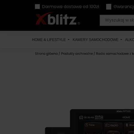
Skip
Darmowa dostawa od 100zł
Gwarancj
to
content
HOME & LIFESTYLE
KAMERY SAMOCHODOWE
ALK
Strona główna
/
Produkty archiwalne
/ Radio samochodowe z k