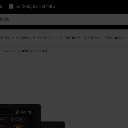
a
Kalibracja alkomatu
OMATY
ZABAWKI
SPORT
AKCESORIA
POZOSTAŁE PRODUKTY
amerą cofaniaXblitz RF500 CAM