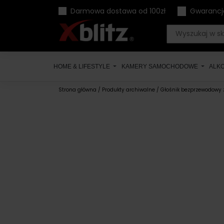
Skip
Darmowa dostawa od 100zł
Gwarancj
to
content
HOME & LIFESTYLE
KAMERY SAMOCHODOWE
ALK
Strona główna
/
Produkty archiwalne
/ Głośnik bezprzewodowy z