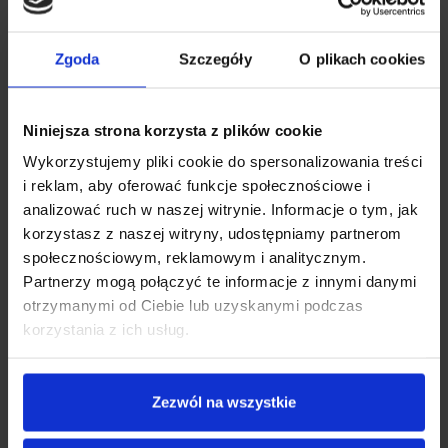
Zgoda
Szczegóły
O plikach cookies
Niniejsza strona korzysta z plików cookie
Wykorzystujemy pliki cookie do spersonalizowania treści
i reklam, aby oferować funkcje społecznościowe i
analizować ruch w naszej witrynie. Informacje o tym, jak
korzystasz z naszej witryny, udostępniamy partnerom
społecznościowym, reklamowym i analitycznym.
Partnerzy mogą połączyć te informacje z innymi danymi
ZABIERZ GO
otrzymanymi od Ciebie lub uzyskanymi podczas
korzystania z ich usług.
WSZĘDZIE
Głośnik został stworzony w taki sposób, by był jak najbardziej mobilny.
Dzięki dedykowanemu paskowi i niewielkim rozmiarom, głośnik Master
Zezwól na wszystkie
200 spakujesz na każdy wyjazd. Odtwarzaj muzykę w najwyższej
jakości, gdziekolwiek jesteś.