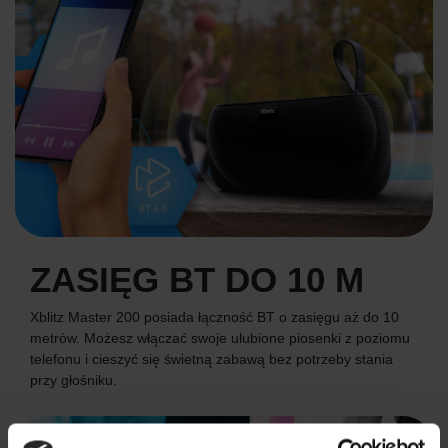
ZASIĘG BT DO 10 M
Xblitz Master 200 posiada łączność BT o zasięgu aż do 10
metrów. Możesz włączać swoje ulubione piosenki z poziomu
telefonu i cieszyć się świetną zabawą bez potrzeby stania
przy głośniku.