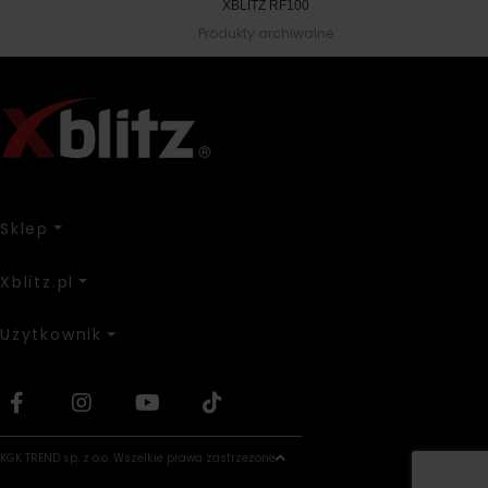
XBLITZ RF100
Produkty archiwalne
Sklep
Xblitz.pl
Użytkownik
KGK TREND sp. z o.o. Wszelkie prawa zastrzeżone