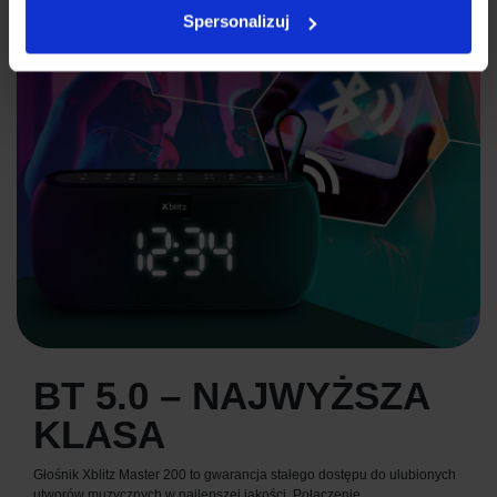
Spersonalizuj
BT 5.0 – NAJWYŻSZA
KLASA
Głośnik Xblitz Master 200 to gwarancja stałego dostępu do ulubionych
utworów muzycznych w najlepszej jakości. Połączenie