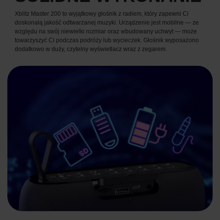
Xblitz Master 200 to wyjątkowy głośnik z radiem, który zapewni Ci
doskonałą jakość odtwarzanej muzyki. Urządzenie jest mobilne — ze
względu na swój niewielki rozmiar oraz wbudowany uchwyt — może
towarzyszyć Ci podczas podróży lub wycieczek. Głośnik wyposażono
dodatkowo w duży, czytelny wyświetlacz wraz z zegarem.