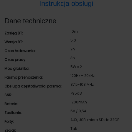
Instrukcja obsługi
Dane techniczne
10m
Zasięg BT:
5.0
Wersja BT:
2h
Czas ładowania:
3h
Czas pracy:
5W x 2
Moc głośnika:
120Hz – 20kHz
Pasmo przenoszenia:
87,5-108 MHz
Obsługa częstotliwości pasma:
≥95dB
SNR:
1200mAh
Bateria:
5V / 0,5A
Zasilanie:
AUX, USB, micro SD do 32GB
Porty:
Tak
Zegar: