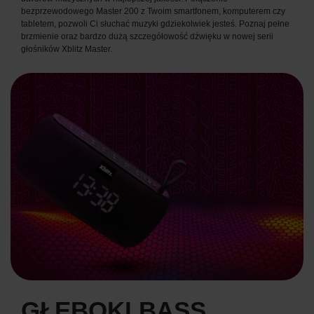
bezprzewodowego Master 200 z Twoim smartfonem, komputerem czy
tabletem, pozwoli Ci słuchać muzyki gdziekolwiek jesteś. Poznaj pełne
brzmienie oraz bardzo dużą szczegółowość dźwięku w nowej serii
głośników Xblitz Master.
GŁĘBOKI BASS