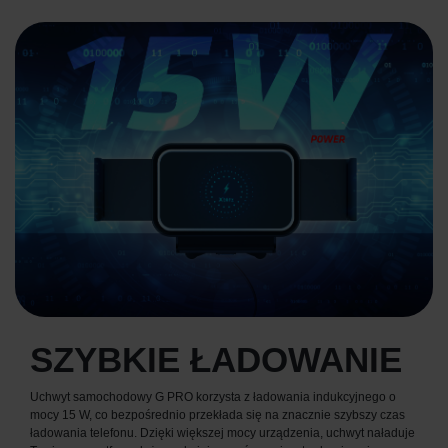
SZYBKIE ŁADOWANIE
Uchwyt samochodowy G PRO korzysta z ładowania indukcyjnego o
mocy 15 W, co bezpośrednio przekłada się na znacznie szybszy czas
ładowania telefonu. Dzięki większej mocy urządzenia, uchwyt naładuje