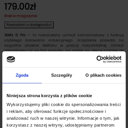
179.00
zł
Brak w magazynie
Powiadom o dostępności
Xblitz G Pro
— to nowoczesny uchwyt samochodowy z funkcją
szybkiego ładowania indukcyjnego. Urządzenie pozwala na
wygodne ułożenie telefonu w pozycji horyzontalnej. Uchwyt
zamontujesz aż na trzy sposoby: na szybie, na desce rozdzielczej
oraz do kratki wentylacyjnej. Szerokie ramiona uchwytu pomieszczą
nie tylko telefon, ale również tablet. Dzięki temu rozwiązaniu możesz
swobodnie oglądać filmy w przerwach od jazdy lub uatrakcyjnić
podróż swoim współtowarzyszom.
Zgoda
Szczegóły
O plikach cookies
Niniejsza strona korzysta z plików cookie
Wykorzystujemy pliki cookie do spersonalizowania treści
OPIS
DOSTAWA I PŁATNOŚĆ
PLIKI DO POBRANIA
i reklam, aby oferować funkcje społecznościowe i
DANE TECHNICZNE
analizować ruch w naszej witrynie. Informacje o tym, jak
Opis
korzystasz z naszej witryny, udostępniamy partnerom