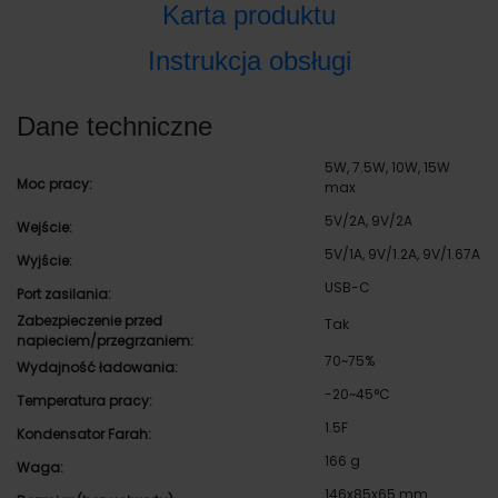
Karta produktu
Instrukcja obsługi
Dane techniczne
5W, 7.5W, 10W, 15W
Moc pracy:
max
5V/2A, 9V/2A
Wejście:
5V/1A, 9V/1.2A, 9V/1.67A
Wyjście:
USB-C
Port zasilania:
Zabezpieczenie przed
Tak
napieciem/przegrzaniem:
70~75%
Wydajność ładowania:
-20~45°C
Temperatura pracy:
1.5F
Kondensator Farah:
166 g
Waga:
146x85x65 mm