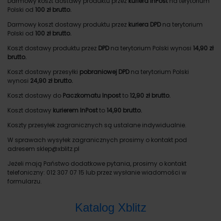
Darmowy koszt dostawy produktu przez
kuriera InPost
na terytorium
Polski od
100 zł brutto.
Darmowy koszt dostawy produktu przez
kuriera DPD
na terytorium
Polski od
100 zł brutto.
Koszt dostawy produktu przez
DPD
na terytorium Polski wynosi
14,90 zł
brutto.
Koszt dostawy przesyłki
pobraniowej DPD
na terytorium Polski
wynosi
24,90 zł brutto.
Koszt dostawy do
Paczkomatu Inpost
to
12,90 zł brutto.
Koszt dostawy
kurierem InPost
to
14,90 brutto.
Koszty przesyłek zagranicznych są ustalane indywidualnie.
W sprawach wysyłek zagranicznych prosimy o kontakt pod
adresem sklep@xblitz.pl
Jeżeli mają Państwo dodatkowe pytania, prosimy o kontakt
telefoniczny: 012 307 07 15 lub przez wysłanie wiadomości w
formularzu.
Katalog Xblitz