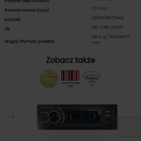
Rozmiar (bez uchwytu):
177 mm
Rozmiar ramion (max):
5902479673448
Kod EAN:
XBL-CAR-US020
PN:
441.6 g / 152x78x170
Waga/ Wymiary pudełka:
mm
Zobacz także