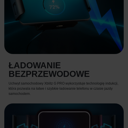
ŁADOWANIE
BEZPRZEWODOWE
Uchwyt samochodowy Xblitz G PRO wykorzystuje technologię indukcji,
która pozwala na łatwe i szybkie ładowanie telefonu w czasie jazdy
samochodem.