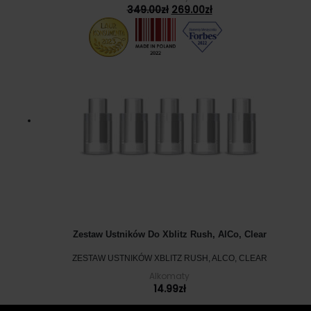
Pierwotna
Aktualna
349.00
zł
269.00
zł
cena
cena
wynosiła:
wynosi:
349.00zł.
269.00zł.
Zestaw Ustników Do Xblitz Rush, AlCo, Clear
ZESTAW USTNIKÓW XBLITZ RUSH, ALCO, CLEAR
Alkomaty
14.99
zł