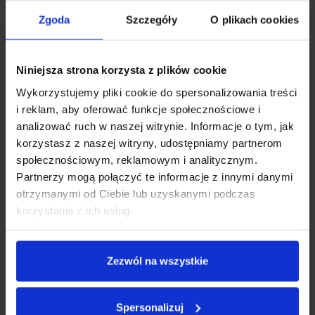
Zgoda
Szczegóły
O plikach cookies
Alkomat Półprzewodnikowy
XBLITZ 07L
Alkomaty
Niniejsza strona korzysta z plików cookie
Pierwotna
Aktualna
119.00
zł
89.00
zł
cena
cena
Wykorzystujemy pliki cookie do spersonalizowania treści
wynosiła:
wynosi:
i reklam, aby oferować funkcje społecznościowe i
119.00zł.
89.00zł.
analizować ruch w naszej witrynie. Informacje o tym, jak
korzystasz z naszej witryny, udostępniamy partnerom
społecznościowym, reklamowym i analitycznym.
Partnerzy mogą połączyć te informacje z innymi danymi
Promocja!
otrzymanymi od Ciebie lub uzyskanymi podczas
korzystania z ich usług.
Zezwól na wszystkie
Alkomat Elektrochemiczny
Spersonalizuj