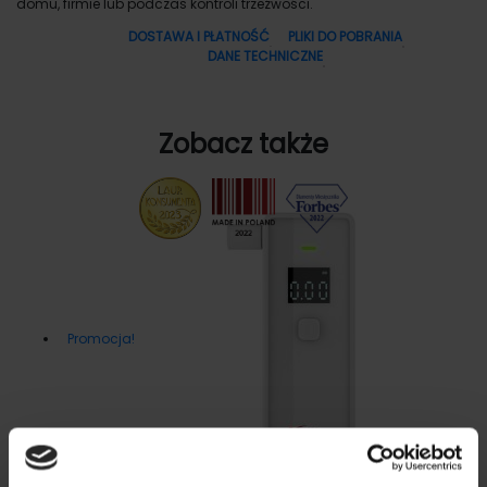
domu, firmie lub podczas kontroli trzeźwości.
DOSTAWA I PŁATNOŚĆ
PLIKI DO POBRANIA
DANE TECHNICZNE
Zobacz także
Promocja!