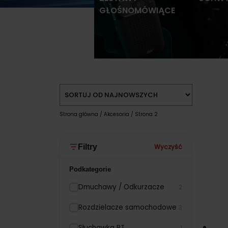
GŁOŚNOMÓWIĄCE
Strona główna
/
Akcesoria
/ Strona 2
Wyczyść
Filtry
Podkategorie
Dmuchawy / Odkurzacze
2
Rozdzielacze samochodowe
3
Słuchawka BT
1