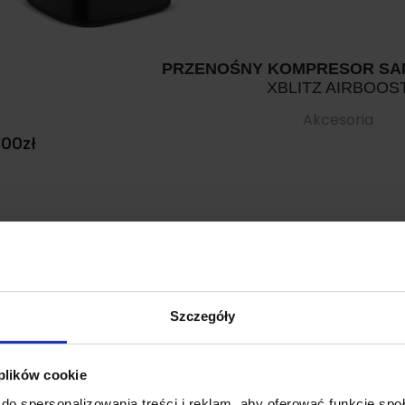
PRZENOŚNY KOMPRESOR S
XBLITZ AIRBOOS
Akcesoria
.00
zł
mocja!
Szczegóły
 plików cookie
do spersonalizowania treści i reklam, aby oferować funkcje sp