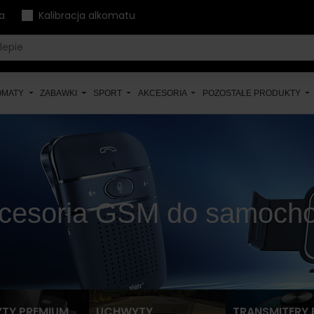
a
Kalibracja alkomatu
OMATY
ZABAWKI
SPORT
AKCESORIA
POZOSTAŁE PRODUKTY
cesoria GSM do samoch
TY PREMIUM
UCHWYTY
TRANSMITERY 