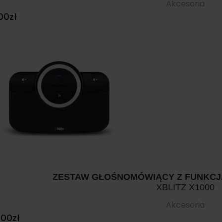
Akcesoria
00
zł
ZESTAW GŁOŚNOMÓWIĄCY Z FUNKCJ
XBLITZ X1000
Akcesoria
.00
zł