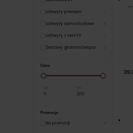
Uchwyty premium
1
Uchwyty samochodowe
8
Uchwyty z serii FX
7
Zestawy głośnomówiące
2
Cena
39.
OD
DO
Promocje
Na promocji
6