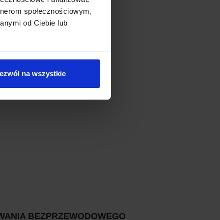
artnerom społecznościowym,
HODOWYCH
anymi od Ciebie lub
R
ezwól na wszystkie
WANIA BEZPRZEWODOWEGO