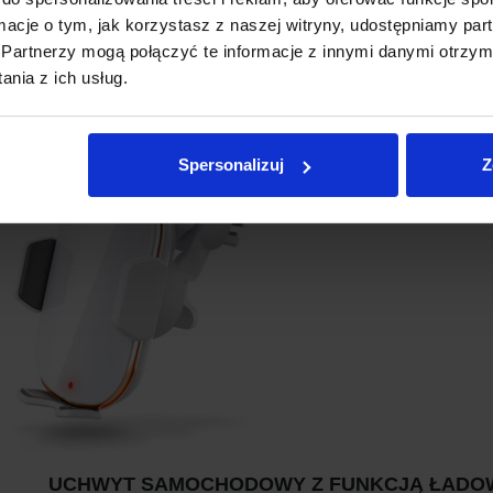
ormacje o tym, jak korzystasz z naszej witryny, udostępniamy p
ZASILACZ KAMER SAMOC
Partnerzy mogą połączyć te informacje z innymi danymi otrzym
XBLITZ R6 POWE
nia z ich usług.
Akcesoria
Pierwotna
Aktualna
00
zł
59.00
zł
cena
cena
Spersonalizuj
Z
wynosiła:
wynosi:
89.00zł.
59.00zł.
UCHWYT SAMOCHODOWY Z FUNKCJĄ ŁADO