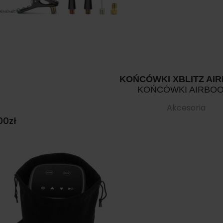
KOŃCÓWKI XBLITZ AI
KOŃCÓWKI AIRBO
Akcesoria
00
zł