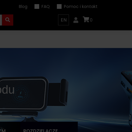
Blog
FAQ
Pomoc i kontakt
EN
0
odu
FM
ROZDZIELACZE