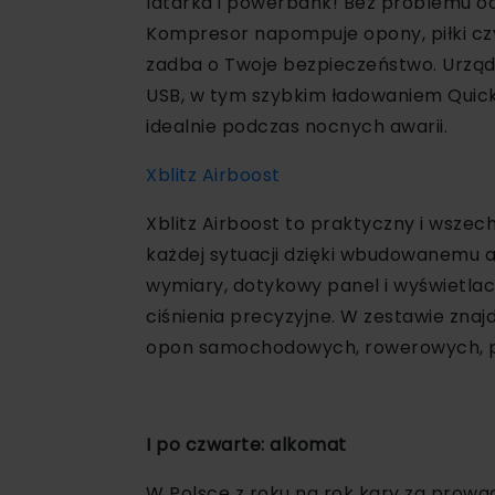
latarka i powerbank! Bez problemu od
Kompresor napompuje opony, piłki czy
zadba o Twoje bezpieczeństwo. Urząd
USB, w tym szybkim ładowaniem Quick
idealnie podczas nocnych awarii.
Xblitz Airboost
Xblitz Airboost to praktyczny i wsz
każdej sytuacji dzięki wbudowanemu 
wymiary, dotykowy panel i wyświetlacz
ciśnienia precyzyjne. W zestawie zn
opon samochodowych, rowerowych, pi
I po czwarte: alkomat
W Polsce z roku na rok kary za prowad