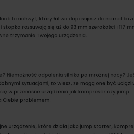
Black to uchwyt, który łatwo dopasujesz do niemal ka
 stopka rozsuwają się aż do 93 mm szerokości i 117 m
wne trzymanie Twojego urządzenia.
e? Niemożność odpalenia silnika po mroźnej nocy? Jeś
dobnymi sytuacjami, to wiesz, że mogą one być uciążli
z się w przenośne urządzenia jak kompresor czy jump
dla Ciebie problemem.
jne urządzenie, które działa jako jump starter, kompre