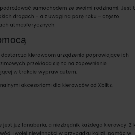
 podróżować samochodem ze swoimi rodzinami. Jest 
kich drogach – a z uwagi na porę roku – często
kach atmosferycznych.
pomocą
lat dostarcza kierowcom urządzenia poprawiające ich
i zimowych przekłada się to na zapewnienie
ującej w trakcie wypraw autem.
alnymi akcesoriami dla kierowców od Xblitz.
est już fanaberia, a niezbędnik każdego kierowcy. Z k
ód Twojej niewinności w przypadku kolizji, pomóc w