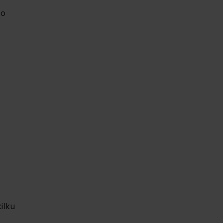
to
ilku