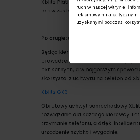
Xblitz Platinum 4K, która nagrywa w 
ruch w naszej witrynie. Inf
ma w zestawie tylną kamerę oraz równ
reklamowym i analitycznym. 
uzyskanymi podczas korzysta
Po drugie: uchwyt na telefon
Będąc kierowcą doskonale zdajesz sob
prowadzenia samochodu – w najlepsz
pkt karnych, a w najgorszym spowoduje
skorzystaj z uchwytu na telefon od Xbl
Xblitz GX3
Obrotowy uchwyt samochodowy Xblitz
rozwiązanie dla każdego kierowcy. Łat
trzymanie telefonu, a dzięki intelige
urządzenie szybko i wygodnie.