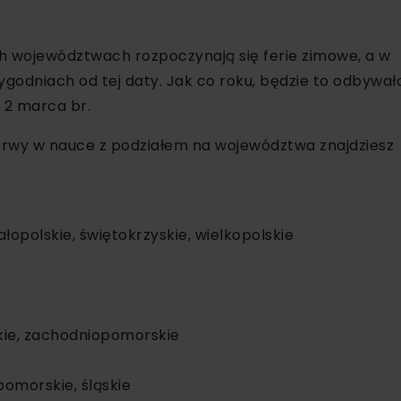
ch województwach rozpoczynają się ferie zimowe, a w
godniach od tej daty. Jak co roku, będzie to odbywało
ię 2 marca br.
wy w nauce z podziałem na województwa znajdziesz
łopolskie, świętokrzyskie, wielkopolskie
skie, zachodniopomorskie
pomorskie, śląskie