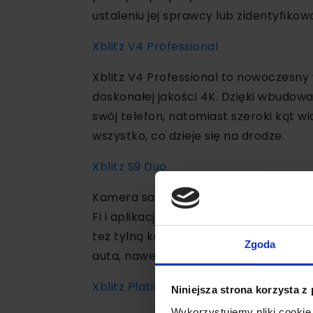
ustaleniu jej sprawcy lub zidentyfikow
Xblitz V4 Professional
Xblitz V4 Professional to nowoczesny
doskonałej jakości 4K. Dzięki wbudowa
swój telefon, natomiast szeroki kąt w
wszystko, co dzieje się na drodze.
Xblitz S9 Duo
Kamera samochodowa Xblitz S9 Duo to
Fi i aplikacji mobilnej możesz wygodn
też tylną kamerę, a tryb parkingowy p
Zgoda
auta, nawet podczas pozostawieniu g
Xblitz Platinum 4K
Niniejsza strona korzysta z
Wykorzystujemy pliki cookie 