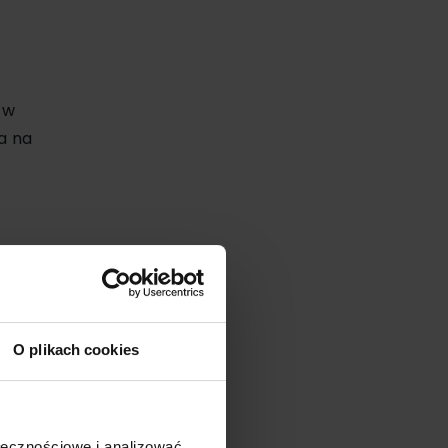
 w
a na
 Wi-
iesz
wokół
O plikach cookies
ołecznościowe i analizować