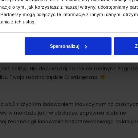
doskonałej jakości 4K i podobnie jak dwa powyższe mo
ormacje o tym, jak korzystasz z naszej witryny, udostępniamy p
ież obsłużysz ją z poziomu smartfona.
Partnerzy mogą połączyć te informacje z innymi danymi otrzym
nia z ich usług.
Spersonalizuj
Z
ie sprawę z konsekwencji trzymania telefonu w trakc
ym wypadku otrzymasz mandat w wysokości 500 zł i 1
sz kolizję. Nie dopuszczaj do takich realnych zagroże
itz. Twoja rodzina będzie Ci wdzięczna.
 GX3 z szybkim ładowaniem indukcyjnym to praktyc
wy w montażu jak i w obsłudze, zapewnia stabilne
ntnej technologii ładowania bezprzewodowego naładuje