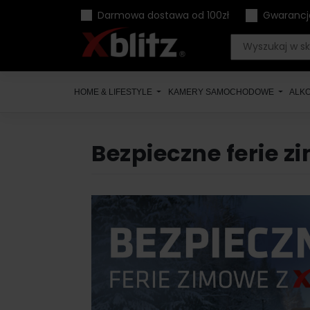
Skip
Darmowa dostawa od 100zł
Gwarancj
to
content
HOME & LIFESTYLE
KAMERY SAMOCHODOWE
ALK
Bezpieczne ferie z