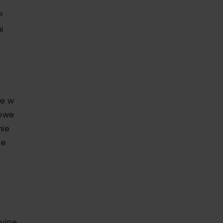
P
i
ie w
towe
nie
ie
yjne,