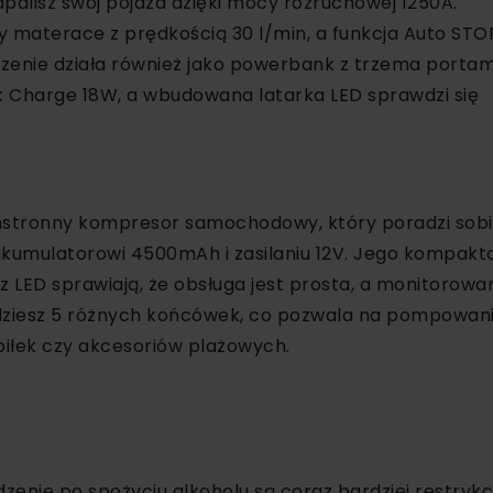
palisz swój pojazd dzięki mocy rozruchowej 1250A.
 materace z prędkością 30 l/min, a funkcja Auto STO
zenie działa również jako powerbank z trzema portam
 Charge 18W, a wbudowana latarka LED sprawdzi się
echstronny kompresor samochodowy, który poradzi sob
akumulatorowi 4500mAh i zasilaniu 12V. Jego kompak
 LED sprawiają, że obsługa jest prosta, a monitorowa
ajdziesz 5 różnych końcówek, co pozwala na pompowan
łek czy akcesoriów plażowych.
zenie po spożyciu alkoholu są coraz bardziej restrykc