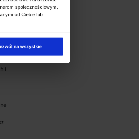
dele
artnerom społecznościowym,
anymi od Ciebie lub
ezwól na wszystkie
ie
2
ń i
zne
sz