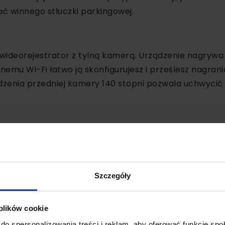
ać winnego stłuczki parkingowej.
 wideorejestrator z tylną kamerą. Urządzenie nagrywa
nemu Wi-Fi łatwo ją skonfigurujesz i prześlesz nagrani
idzenia przedniej kamery 140 stopni pozwala uchwycić
 praktyczne urządzenie o solidnym wykonaniu. Dzięki
ie obsługiwać ją za pomocą telefonu. W zestawie znajdz
ozwoli Ci mieć pełną kontrolę nad tym, co dzieje się 
Szczegóły
o na parkingu.
 plików cookie
do spersonalizowania treści i reklam, aby oferować funkcje sp