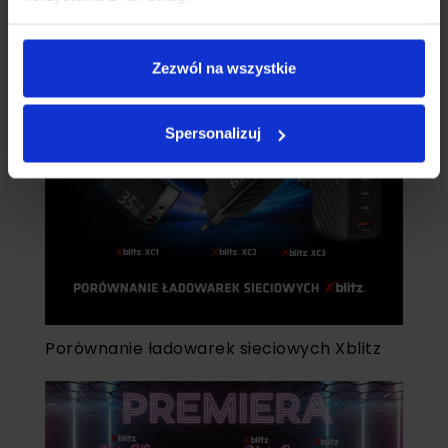
Xblitz X6 WiFi – dobra kamera
samochodowa w jeszcze lepszej cenie
Zezwól na wszystkie
Spersonalizuj
Porównanie ładowarek sieciowych Xblitz