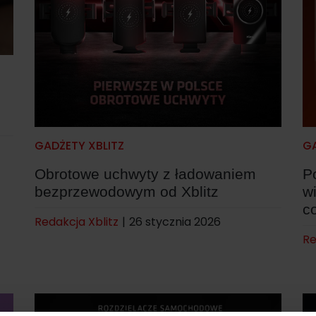
GADŻETY XBLITZ
GA
Obrotowe uchwyty z ładowaniem
P
bezprzewodowym od Xblitz
w
c
Redakcja Xblitz
|
26 stycznia 2026
Re