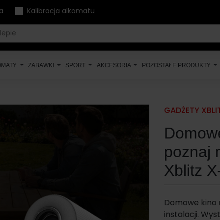
a
Kalibracja alkomatu
OMATY
ZABAWKI
SPORT
AKCESORIA
POZOSTAŁE PRODUKTY
GADŻETY XBLI
Domowe 
poznaj 
Xblitz 
Domowe kino n
instalacji. Wy