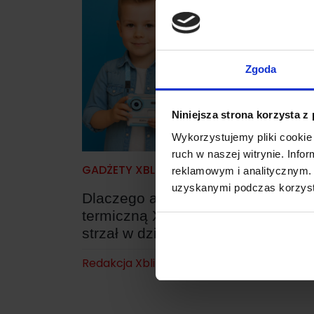
Zgoda
Niniejsza strona korzysta z
Wykorzystujemy pliki cookie 
ruch w naszej witrynie. Inf
GADŻETY XBLITZ
reklamowym i analitycznym. 
uzyskanymi podczas korzysta
Dlaczego aparat z drukarką
termiczną Xblitz Flash Blue i Pink 
strzał w dziesiątkę?
Redakcja Xblitz
|
9 stycznia 2026