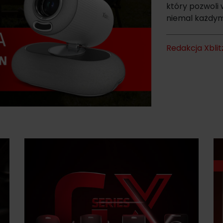
który pozwoli 
niemal każdym 
Redakcja Xblit