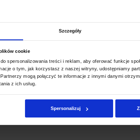
Szczegóły
 plików cookie
do spersonalizowania treści i reklam, aby oferować funkcje sp
ormacje o tym, jak korzystasz z naszej witryny, udostępniamy p
GADŻETY XBLITZ
GA
Partnerzy mogą połączyć te informacje z innymi danymi otrzym
nia z ich usług.
Centrum zasilania w samochodzie
P
to
ko
Redakcja Xblitz
|
30 grudnia 2025
Spersonalizuj
Z
Re