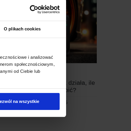
O plikach cookies
ołecznościowe i analizować
artnerom społecznościowym,
DŻETY XBLITZ
anymi od Ciebie lub
ompka elektryczna – jak działa, ile
sztuje i czy warto ją kupić?
ezwól na wszystkie
dakcja Xblitz
|
4 grudnia 2025