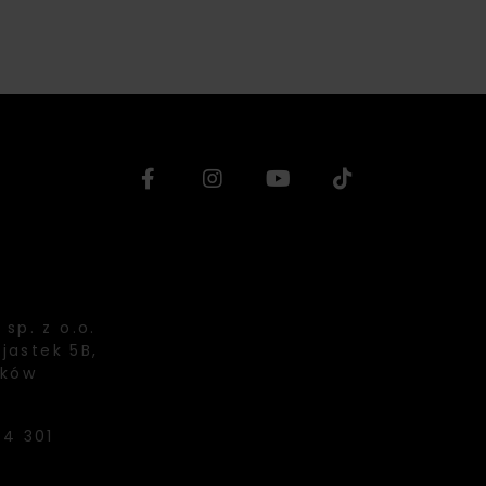
sp. z o.o.
Ujastek 5B,
aków
94 301