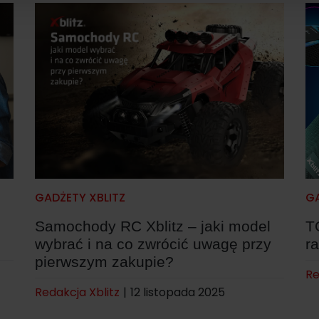
GADŻETY XBLITZ
GA
Samochody RC Xblitz – jaki model
T
wybrać i na co zwrócić uwagę przy
r
pierwszym zakupie?
Re
Redakcja Xblitz
|
12 listopada 2025