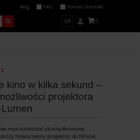
Blog
FAQ
Pomoc i kontakt
EN
0
TZ
kino w kilka sekund –
możliwości projektora
X-Lumen
ie musi oznaczać skomplikowanej
starczy nowoczesny projektor do filmów,