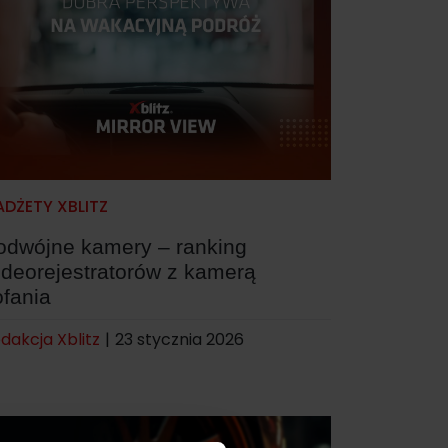
DŻETY XBLITZ
odwójne kamery – ranking
ideorejestratorów z kamerą
ofania
dakcja Xblitz
|
23 stycznia 2026