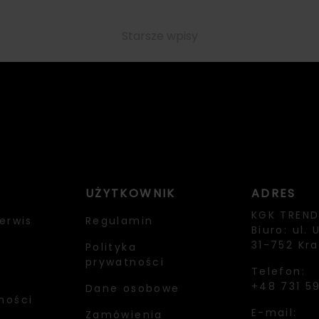
Starsze wpisy
Nawigacja
po
wpisach
UŻYTKOWNIK
ADRES
KGK TREND 
erwis
Regulamin
Biuro: ul. 
31-752 Kr
Polityka
prywatności
Telefon:
+48 731 5
Dane osobowe
ności
E-mail:
Zamówienia