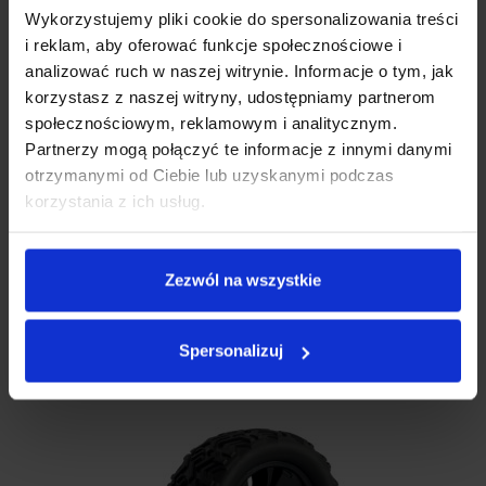
Wykorzystujemy pliki cookie do spersonalizowania treści
i reklam, aby oferować funkcje społecznościowe i
analizować ruch w naszej witrynie. Informacje o tym, jak
korzystasz z naszej witryny, udostępniamy partnerom
społecznościowym, reklamowym i analitycznym.
Partnerzy mogą połączyć te informacje z innymi danymi
otrzymanymi od Ciebie lub uzyskanymi podczas
korzystania z ich usług.
Drążek Kierowniczy Do Samochodu RC Xblitz Vroom-X
Zezwól na wszystkie
DRĄŻEK KIEROWNICZY DO SAMOCHODU RC XBLITZ VROOM-X
Elementy wymienne zabawek
Spersonalizuj
29.00
zł