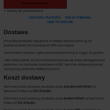
Dodaj do koszyka
+ dodaj do porównania
DOSTAWA I PŁATNOŚĆ
PLIKI DO POBRANIA
DANE TECHNICZNE
Dostawa
Wszystkie produkty zakupione w sklepie dostarczane są za
pośrednictwem firm kurierskich DPD oraz Inpost.
Zamówienia złożone i opłacone realizowane są w ciągu 24 godzin.
Jako datę wpłaty za zamówienie przyjmuje się datę zaksięgowania
płatności na rachunku bankowym KGK Trend lub datę pozytywnej
autoryzacji płatności elektronicznych.
Koszt dostawy
Darmowy koszt dostawy produktu przez
paczkomat InPost
na
terytorium Polski od
100 zł brutto.
Darmowy koszt dostawy produktu przez
kuriera InPost
na terytorium
Polski od
100 zł brutto.