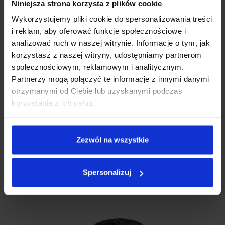
Niniejsza strona korzysta z plików cookie
Wykorzystujemy pliki cookie do spersonalizowania treści
i reklam, aby oferować funkcje społecznościowe i
analizować ruch w naszej witrynie. Informacje o tym, jak
korzystasz z naszej witryny, udostępniamy partnerom
społecznościowym, reklamowym i analitycznym.
Partnerzy mogą połączyć te informacje z innymi danymi
otrzymanymi od Ciebie lub uzyskanymi podczas
korzystania z ich usług.
Zezwól na wszystkie
Drążek Kierowniczy Do Samochodu RC Xblitz Vroom-X
DRĄŻEK KIEROWNICZY DO SAMOCHODU RC XBLITZ VROOM-X
Spersonalizuj
Elementy wymienne zabawek
29.00
zł