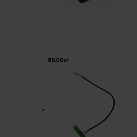
69.00
zł