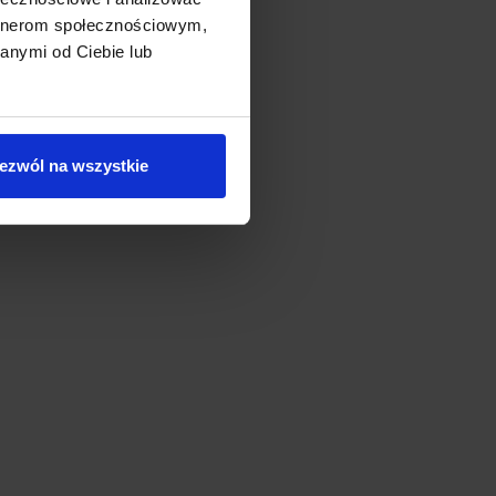
artnerom społecznościowym,
anymi od Ciebie lub
om-X
ezwól na wszystkie
OOM-X