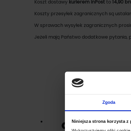
Koszt dostawy
kurierem InPost
to
14,90 br
Koszty przesyłek zagranicznych są ustalan
W sprawach wysyłek zagranicznych prosi
Jeżeli mają Państwo dodatkowe pytania, pr
Zgoda
Niniejsza strona korzysta z
Wykorzystujemy pliki cookie 