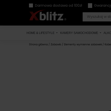
Skip
Darmowa dostawa od 100zł
Gwarancj
to
content
HOME & LIFESTYLE
KAMERY SAMOCHODOWE
ALK
Strona główna
/
Zabawki
/
Elementy wymienne zabawek
/ Kabe