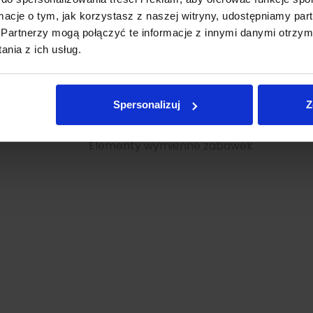
ormacje o tym, jak korzystasz z naszej witryny, udostępniamy p
Partnerzy mogą połączyć te informacje z innymi danymi otrzym
nia z ich usług.
Drążek Kierowniczy Do Samochodu RC Xblitz Vro
Spersonalizuj
Z
DRĄŻEK KIEROWNICZY DO SAMOCHODU RC XBLITZ VR
Elementy wymienne zabawek