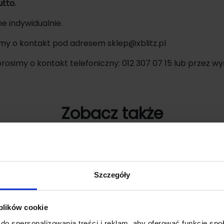
utto.
e indywidualnie.
my o kontakt pod adresem sklep@xblitz.pl
osimy o kontakt telefoniczny: 012 307 07 15 lub przez w
Zobacz także
Szczegóły
 plików cookie
do spersonalizowania treści i reklam, aby oferować funkcje sp