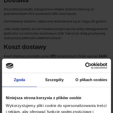
Dostawa
Wszystkie produkty zakupione w sklepie dostarczane są za
pośrednictwem firm kurierskich DPD oraz Inpost.
Zamówienia złożone i opłacone realizowane są w ciągu 24 godzin.
Jako datę wpłaty za zamówienie przyjmuje się datę zaksięgowania
płatności na rachunku bankowym KGK Trend lub datę pozytywnej
autoryzacji płatności elektronicznych.
Koszt dostawy
Koszt dostawy produktu przez
DPD
na terytorium Polski wynosi
24,90
zł brutto.
Koszt dostawy przesyłki
pobraniowej DPD
na terytorium Polski wynosi
29,90 zł brutto.
Zgoda
Szczegóły
O plikach cookies
Darmowy koszt dostawy produktu przez
kuriera DPD
na terytorium
Polski od
199 zł brutto.
Koszty przesyłek zagranicznych są ustalane indywidualnie.
Niniejsza strona korzysta z plików cookie
Koszt dostawy do
Paczkomatu Inpost
to
19,90 zł brutto.
Wykorzystujemy pliki cookie do spersonalizowania treści
Koszt dostawy
kurierem InPost
to
17,90 brutto.
i reklam, aby oferować funkcje społecznościowe i