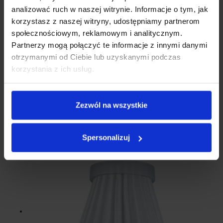
Darmowy koszt dostawy produktu przez
paczkomat InPost
na
analizować ruch w naszej witrynie. Informacje o tym, jak
terytorium Polski od
199 zł brutto.
korzystasz z naszej witryny, udostępniamy partnerom
Koszt dostawy przez
Orlen Paczka
to
19,90 brutto.
społecznościowym, reklamowym i analitycznym.
Darmowy koszt dostawy produktu przez
Orlen Paczka
na terytorium
Partnerzy mogą połączyć te informacje z innymi danymi
Polski od
199 zł brutto.
otrzymanymi od Ciebie lub uzyskanymi podczas
Jeżeli mają Państwo dodatkowe pytania, prosimy o kontakt
korzystania z ich usług.
telefoniczny: 012 307 07 15 lub przez wysłanie wiadomości w
formularzu.
Zezwól na wszystkie
Zobacz także
Spersonalizuj