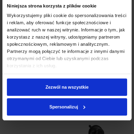
Niniejsza strona korzysta z plików cookie
Wykorzystujemy pliki cookie do spersonalizowania treści
i reklam, aby oferować funkcje społecznościowe i
analizować ruch w naszej witrynie. Informacje o tym, jak
korzystasz z naszej witryny, udostępniamy partnerom
społecznościowym, reklamowym i analitycznym.
Partnerzy mogą połączyć te informacje z innymi danymi
otrzymanymi od Ciebie lub uzyskanymi podczas
korzystania z ich usług.
Uchwyt Magnetyczny Xblitz Tango 4k
Zezwól na wszystkie
UCHWYT MAGNETYCZNY Z MODUŁEM GPS DO REJESTRATORA
XBLITZ TANGO 4K
Elementy wymienne
79.00
zł
Spersonalizuj