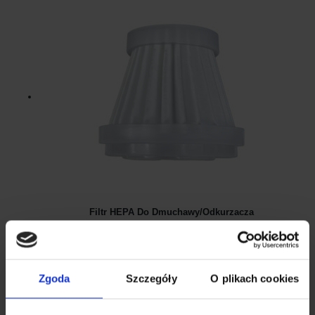
Filtr HEPA Do Dmuchawy/odkurzacza
FILTR DO XBLITZ DRAGON
Dmuchawy / Odkurzacze
19.00
zł
Zgoda
Szczegóły
O plikach cookies