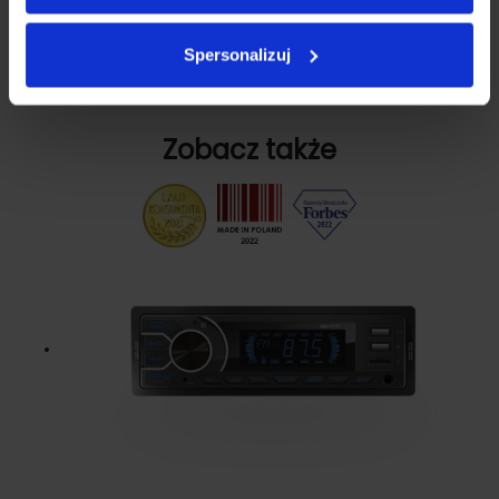
Jeżeli mają Państwo dodatkowe pytania, prosimy o kontakt
telefoniczny: 012 307 07 15 lub przez wysłanie wiadomości w
Spersonalizuj
formularzu.
Zobacz także