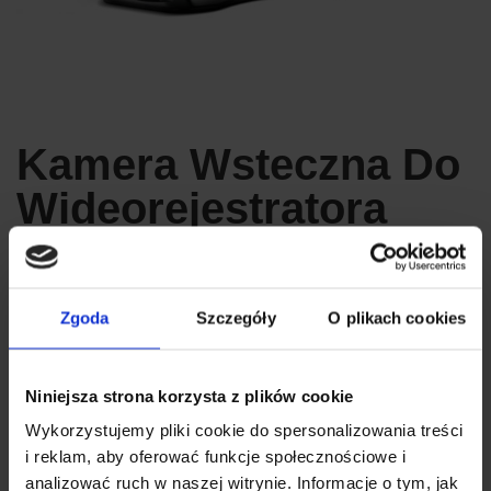
Kamera Wsteczna Do
Wideorejestratora
Xblitz S5 Duo
Zgoda
Szczegóły
O plikach cookies
Kamera wsteczna Xblitz S5 Duo to dedykowany moduł do
wideorejestratora Xblitz S5 Duo, który rozszerza funkcjonalność
urządzenia o nagrywanie obrazu z tyłu pojazdu. Zapewnia lepszą
Niniejsza strona korzysta z plików cookie
kontrolę podczas cofania i zwiększa bezpieczeństwo na drodze.
Kompaktowa i odporna na warunki atmosferyczne obudowa
Wykorzystujemy pliki cookie do spersonalizowania treści
umożliwia łatwy montaż z tyłu auta.
i reklam, aby oferować funkcje społecznościowe i
DOSTAWA I PŁATNOŚĆ
PLIKI DO POBRANIA
analizować ruch w naszej witrynie. Informacje o tym, jak