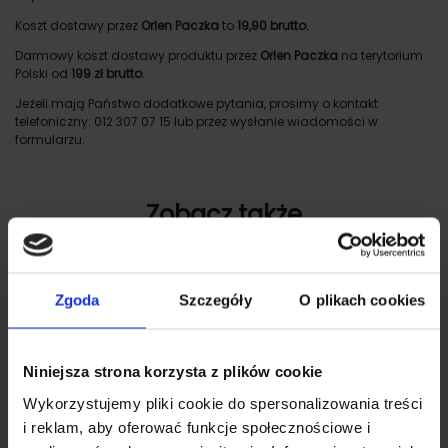
Koszt dostawy przez
Orlen Paczka
to
19,90 brutto.
Darmowy koszt dostawy produktu przez
Orlen Paczka
na terytorium
Polski od
199 zł brutto.
Jeżeli mają Państwo dodatkowe pytania, prosimy o kontakt
telefoniczny: 012 307 07 15 lub przez wysłanie wiadomości w
formularzu.
Zobacz także
Zgoda
Szczegóły
O plikach cookies
Niniejsza strona korzysta z plików cookie
Wykorzystujemy pliki cookie do spersonalizowania treści
i reklam, aby oferować funkcje społecznościowe i