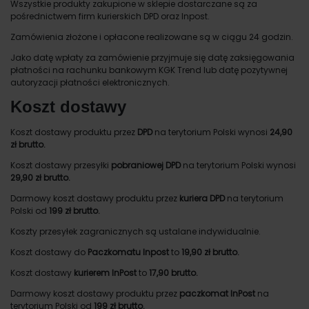
Wszystkie produkty zakupione w sklepie dostarczane są za
pośrednictwem firm kurierskich DPD oraz Inpost.
Zamówienia złożone i opłacone realizowane są w ciągu 24 godzin.
Jako datę wpłaty za zamówienie przyjmuje się datę zaksięgowania
płatności na rachunku bankowym KGK Trend lub datę pozytywnej
autoryzacji płatności elektronicznych.
Koszt dostawy
Koszt dostawy produktu przez
DPD
na terytorium Polski wynosi
24,90
zł brutto.
Koszt dostawy przesyłki
pobraniowej DPD
na terytorium Polski wynosi
29,90 zł brutto.
Darmowy koszt dostawy produktu przez
kuriera DPD
na terytorium
Polski od
199 zł brutto.
Koszty przesyłek zagranicznych są ustalane indywidualnie.
Koszt dostawy do
Paczkomatu Inpost
to
19,90 zł brutto.
Koszt dostawy
kurierem InPost
to
17,90 brutto.
Darmowy koszt dostawy produktu przez
paczkomat InPost
na
terytorium Polski od
199 zł brutto.