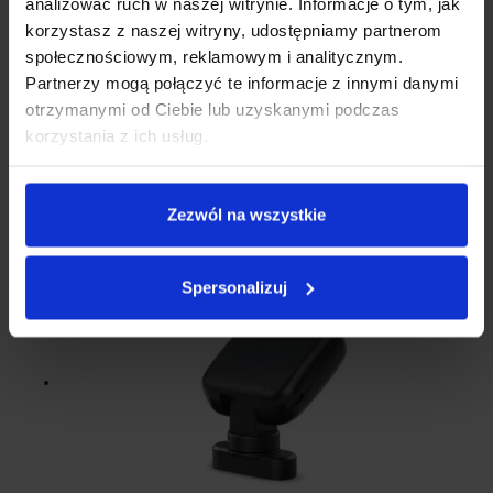
analizować ruch w naszej witrynie. Informacje o tym, jak
korzystasz z naszej witryny, udostępniamy partnerom
społecznościowym, reklamowym i analitycznym.
Partnerzy mogą połączyć te informacje z innymi danymi
otrzymanymi od Ciebie lub uzyskanymi podczas
Filtr HEPA Do Dmuchawy/odkurzacza
korzystania z ich usług.
FILTR DO XBLITZ DRAGON
Dmuchawy / Odkurzacze
19.00
zł
Zezwól na wszystkie
Spersonalizuj