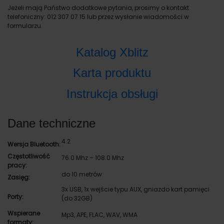
Jeżeli mają Państwo dodatkowe pytania, prosimy o kontakt
telefoniczny: 012 307 07 15 lub przez wysłanie wiadomości w
formularzu.
Katalog Xblitz
Karta produktu
Instrukcja obsługi
Dane techniczne
4.2
Wersja Bluetooth:
Częstotliwość
76.0 Mhz – 108.0 Mhz
pracy:
do 10 metrów
Zasięg:
3x USB, 1x wejście typu AUX, gniazdo kart pamięci
Porty:
(do 32GB)
Wspierane
Mp3, APE, FLAC, WAV, WMA
formaty: