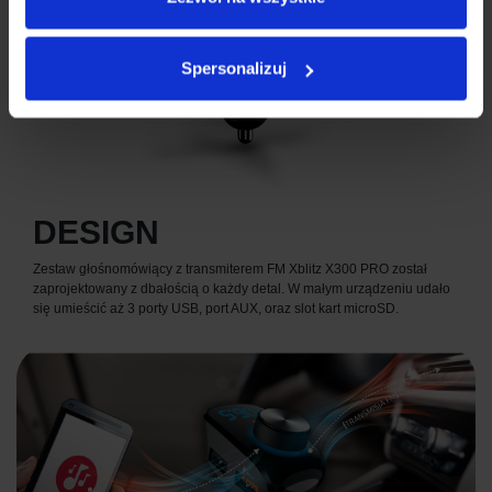
Spersonalizuj
DESIGN
Zestaw głośnomówiący z transmiterem FM Xblitz X300 PRO został
zaprojektowany z dbałością o każdy detal. W małym urządzeniu udało
się umieścić aż 3 porty USB, port AUX, oraz slot kart microSD.