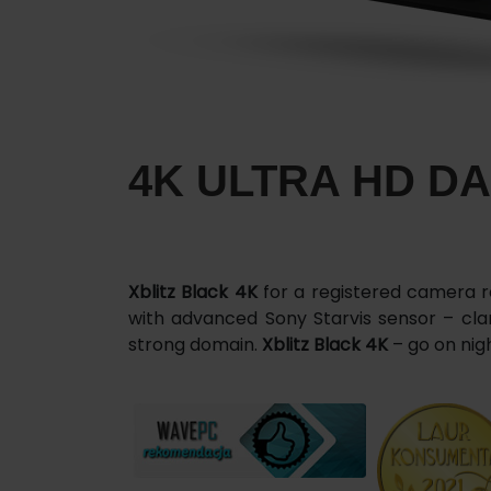
4K ULTRA HD D
Xblitz Black 4K
for a registered camera re
with advanced Sony Starvis sensor – clari
strong domain.
Xblitz Black 4K
– go on nig