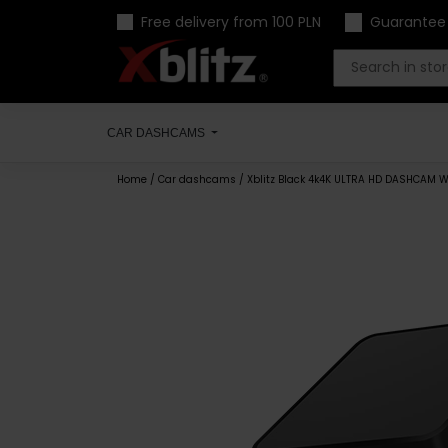
Skip
Free delivery from 100 PLN
Guarantee
to
content
CAR DASHCAMS
Home
/
Car dashcams
/ Xblitz Black 4k4K ULTRA HD DASHCAM 