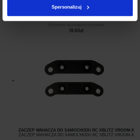
WSPORNIK PRZEDNI DO SAMOCHODU RC XBLITZ VROOM-
Spersonalizuj
X
WSPORNIK PRZEDNI DO SAMOCHODU RC XBLITZ VROOM-
X
Elementy wymienne zabawek
19.00
zł
ZACZEP WAHACZA DO SAMOCHODU RC XBLITZ VROOM-X
ZACZEP WAHACZA DO SAMOCHODU RC XBLITZ VROOM-X