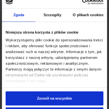
WAHACZ PRZEDNI GÓRNY DO SAMOCHODU RC XBLITZ
Zgoda
Szczegóły
O plikach cookies
VROOM-X KOMPLET
WAHACZ PRZEDNI GÓRNY DO SAMOCHODU RC XBLITZ
VROOM-X KOMPLET
Elementy wymienne zabawek
Niniejsza strona korzysta z plików cookie
29.00
zł
Wykorzystujemy pliki cookie do spersonalizowania treści
i reklam, aby oferować funkcje społecznościowe i
analizować ruch w naszej witrynie. Informacje o tym, jak
korzystasz z naszej witryny, udostępniamy partnerom
społecznościowym, reklamowym i analitycznym.
Partnerzy mogą połączyć te informacje z innymi danymi
otrzymanymi od Ciebie lub uzyskanymi podczas
korzystania z ich usług.
Zezwól na wszystkie