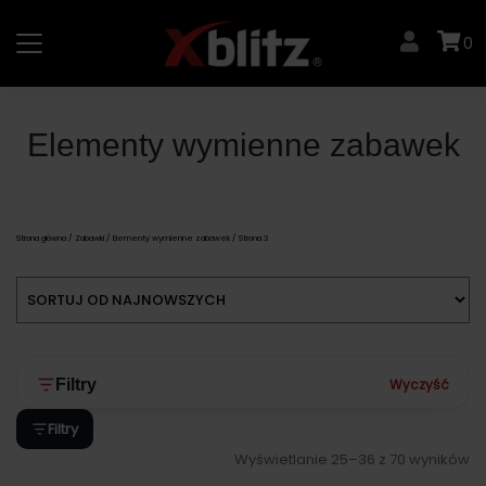
Skip
to
0
content
Elementy wymienne zabawek
Strona główna
/
Zabawki
/
Elementy wymienne zabawek
/ Strona 3
Wyczyść
Filtry
Filtry
Wyświetlanie 25–36 z 70 wyników