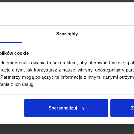
Akcesoria
00
zł
m do samochodu
Szczegóły
ów samochodowych z trybem szybkiego ładowania i automat
 plików cookie
 się swoim własnym stylem. Wybierz swój ulubiony i cie
do spersonalizowania treści i reklam, aby oferować funkcje sp
ormacje o tym, jak korzystasz z naszej witryny, udostępniamy p
zy wyborze uchwytu samochodo
Partnerzy mogą połączyć te informacje z innymi danymi otrzym
nia z ich usług.
itz
to wielofunkcyjne urządzenia, które nie tylko utrzymu
Spersonalizuj
Z
umożliwia
indukcyjne uzupełnianie poziomu baterii – bez 
ganckim wyglądem i dbałością o detale. Produkty z tej k