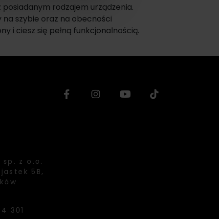
 posiadanym rodzajem urządzenia.
 na szybie oraz na obecności
y i ciesz się pełną funkcjonalnością.
sp. z o.o.
Ujastek 5B,
aków
94 301