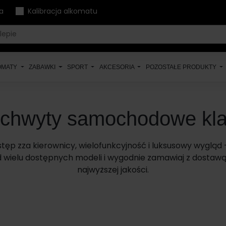
a
Kalibracja alkomatu
OMATY
ZABAWKI
SPORT
AKCESORIA
POZOSTAŁE PRODUKTY
uchwyty samochodowe kl
tęp zza kierownicy, wielofunkcyjność i luksusowy wyglą
d wielu dostępnych modeli i wygodnie zamawiaj z dostaw
najwyższej jakości.