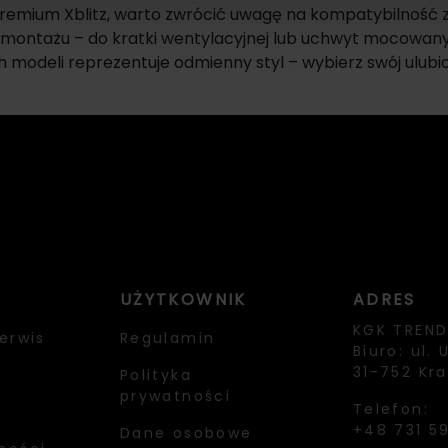
emium Xblitz, warto zwrócić uwagę na kompatybilność z
 montażu – do kratki wentylacyjnej lub uchwyt mocowany
 modeli reprezentuje odmienny styl – wybierz swój ulubion
UŻYTKOWNIK
ADRES
KGK TREND 
erwis
Regulamin
Biuro: ul. 
31-752 Kr
Polityka
prywatności
Telefon:
+48 731 5
Dane osobowe