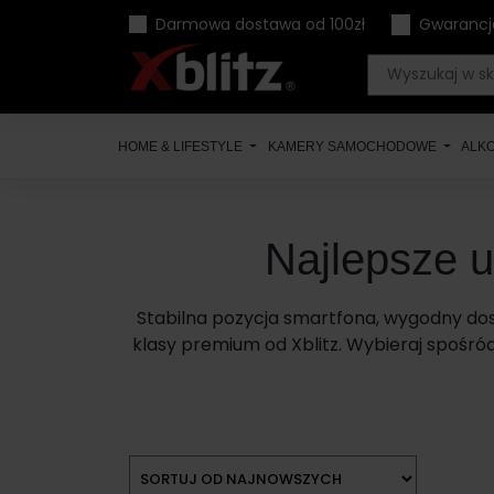
Skip
Darmowa dostawa od 100zł
Gwarancj
to
content
HOME & LIFESTYLE
KAMERY SAMOCHODOWE
ALK
Najlepsze 
Stabilna pozycja smartfona, wygodny dos
klasy premium od Xblitz. Wybieraj spośró