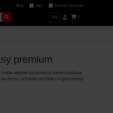
Blog
FAQ
Pomoc i kontakt
EN
0
asy premium
d – takie właśnie są uchwyty samochodowe
ą do domu. Uchwyty od Xblitz to gwarancja